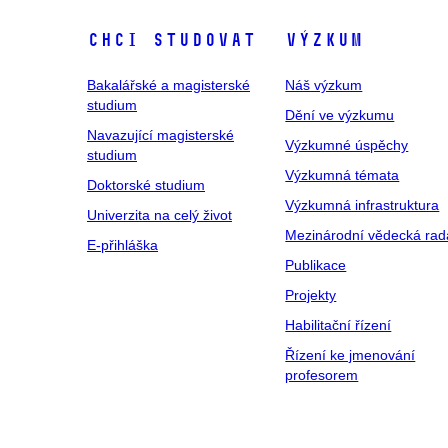
Chci studovat
Výzkum
Bakalářské a magisterské
Náš výzkum
studium
Dění ve výzkumu
Navazující magisterské
Výzkumné úspěchy
studium
Výzkumná témata
Doktorské studium
Výzkumná infrastruktura
Univerzita na celý život
Mezinárodní vědecká rad
E-přihláška
Publikace
Projekty
Habilitační řízení
Řízení ke jmenování
profesorem