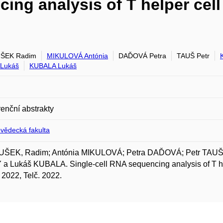
ing analysis of T helper cell 
ŠEK Radim
MIKULOVÁ Antónia
DAĎOVÁ Petra
TAUŠ Petr
Lukáš
KUBALA Lukáš
enční abstrakty
ovědecká fakulta
ŠEK, Radim; Antónia MIKULOVÁ; Petra DAĎOVÁ; Petr TAUŠ
a Lukáš KUBALA. Single-cell RNA sequencing analysis of T help
t 2022, Telč. 2022.