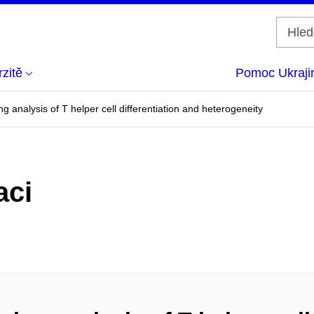
zitě
Pomoc Ukraji
g analysis of T helper cell differentiation and heterogeneity
aci