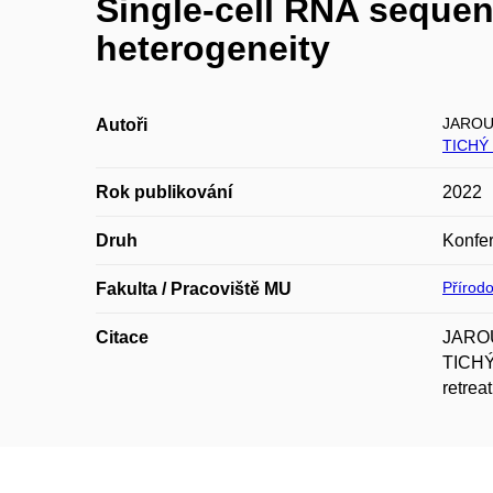
Single-cell RNA sequenc
heterogeneity
JAROU
Autoři
TICHÝ 
Rok publikování
2022
Druh
Konfer
Přírod
Fakulta / Pracoviště MU
Citace
JAROU
TICHÝ 
retrea