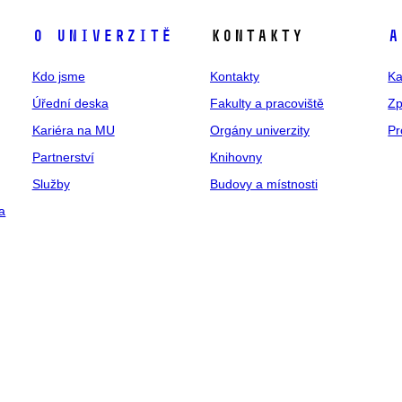
O univerzitě
Kontakty
A
Kdo jsme
Kontakty
Ka
Úřední deska
Fakulty a pracoviště
Zp
Kariéra na MU
Orgány univerzity
Pr
Partnerství
Knihovny
Služby
Budovy a místnosti
a