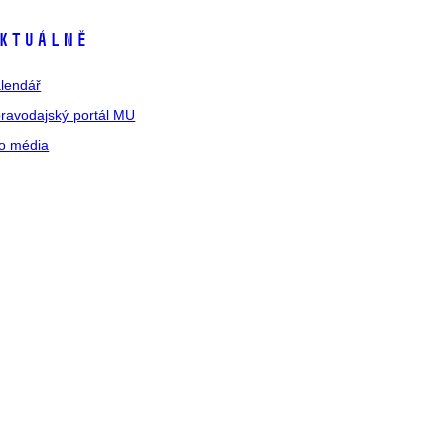
ktuálně
lendář
ravodajský portál MU
o média