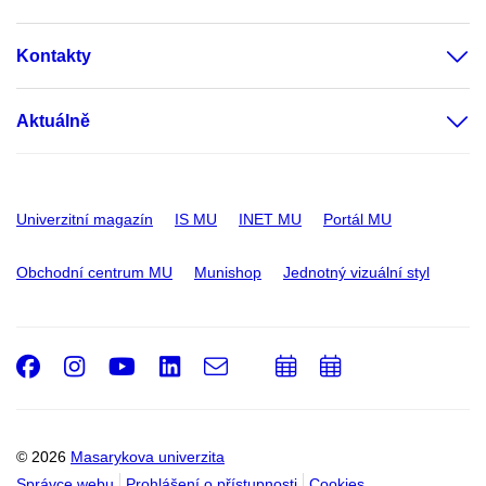
Kontakty
Aktuálně
Univerzitní magazín
IS MU
INET MU
Portál MU
Obchodní centrum MU
Munishop
Jednotný vizuální styl
Facebook
Instagram
Youtube
LinkedIn
e-
Přidat
Přidat
Email
mail
do
do
kalendáře
kalendáře
© 2026
Masarykova univerzita
Správce webu
Prohlášení o přístupnosti
Cookies