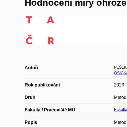
Hodnocení míry ohrože
PEŠEK 
Autoři
OSIČK
Rok publikování
2023
Druh
Metodi
Fakulta
Fakulta / Pracoviště MU
Popis
Metodi