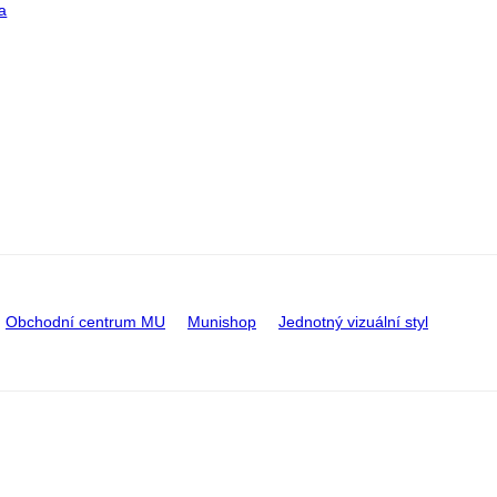
a
Obchodní centrum MU
Munishop
Jednotný vizuální styl