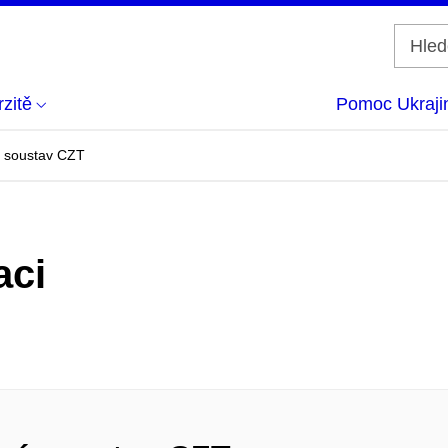
zitě
Pomoc Ukraji
í soustav CZT
aci