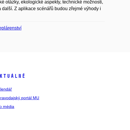
é otázky, ekologické aspekty, technické možnosti,
a další. Z aplikace scénářů budou zřejmé výhody i
plárenství
ktuálně
lendář
ravodajský portál MU
o média