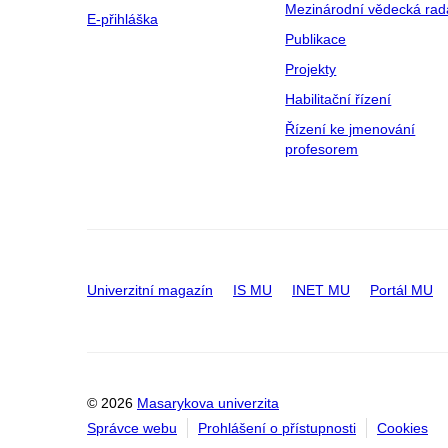
Mezinárodní vědecká rad
E-přihláška
Publikace
Projekty
Habilitační řízení
Řízení ke jmenování
profesorem
Univerzitní magazín
IS MU
INET MU
Portál MU
© 2026
Masarykova univerzita
Správce webu
Prohlášení o přístupnosti
Cookies