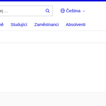
Čeština
Hledej
...
ně
Studující
Zaměstnanci
Absolventi