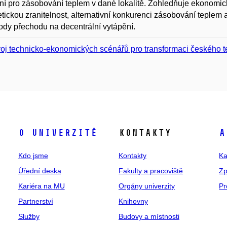
ní pro zásobování teplem v dané lokalitě. Zohledňuje ekonomick
tickou zranitelnost, alternativní konkurenci zásobování teplem 
dy přechodu na decentrální vytápění.
oj technicko-ekonomických scénářů pro transformaci českého te
O univerzitě
Kontakty
A
Kdo jsme
Kontakty
Ka
Úřední deska
Fakulty a pracoviště
Zp
Kariéra na MU
Orgány univerzity
Pr
Partnerství
Knihovny
Služby
Budovy a místnosti