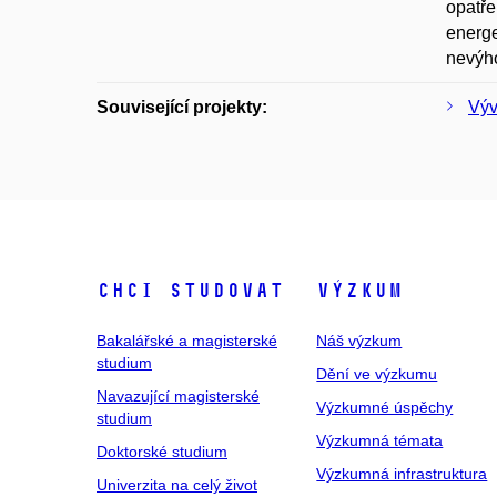
opatře
energe
nevýho
Související projekty:
Výv
Chci studovat
Výzkum
Bakalářské a magisterské
Náš výzkum
studium
Dění ve výzkumu
Navazující magisterské
Výzkumné úspěchy
studium
Výzkumná témata
Doktorské studium
Výzkumná infrastruktura
Univerzita na celý život