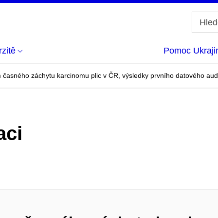
zitě
Pomoc Ukraji
m časného záchytu karcinomu plic v ČR, výsledky prvního datového aud
aci