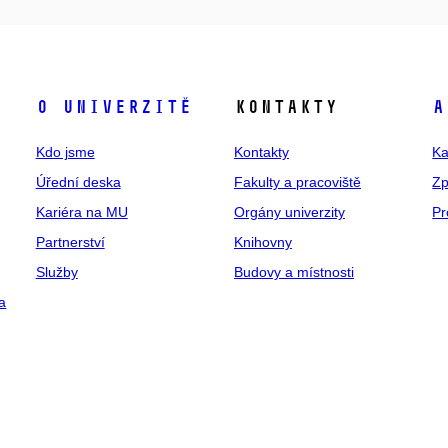
O univerzitě
Kontakty
A
Kdo jsme
Kontakty
Ka
Úřední deska
Fakulty a pracoviště
Zp
Kariéra na MU
Orgány univerzity
Pr
Partnerství
Knihovny
Služby
Budovy a místnosti
a