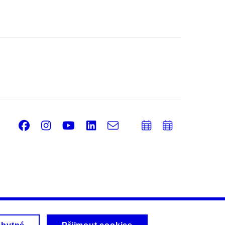
Facebook
Instagram
Youtube
LinkedIn
e-
Přidat
Přidat
Email
mail
do
do
kalendáře
kalendá