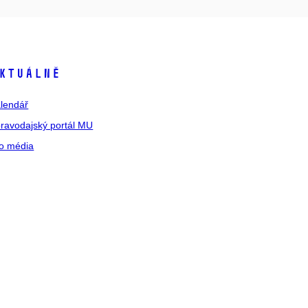
ktuálně
lendář
ravodajský portál MU
o média