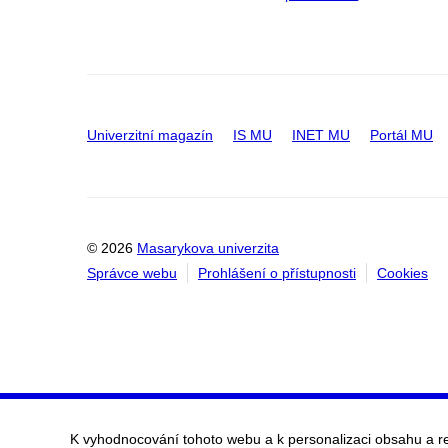
Univerzitní magazín
IS MU
INET MU
Portál MU
© 2026
Masarykova univerzita
Správce webu
Prohlášení o přístupnosti
Cookies
K vyhodnocování tohoto webu a k personalizaci obsahu a r