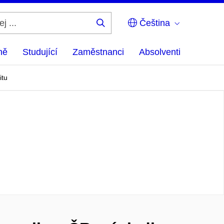
Čeština
Hledej
...
ně
Studující
Zaměstnanci
Absolventi
itu