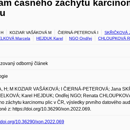
ram časného záchytu karcinom
tu
 H
KOZIAR VAŠÁKOVÁ M
ČIERNÁ-PETEROVÁ I
SKŘIČKOVÁ 
LKOVÁ Marcela
HEJDUK Karel
NGO Ondřej
CHLOUPKOVÁ R
zovaný odborný článek
ogie
, H; M KOZIAR VAŠÁKOVÁ; I ČIERNÁ-PETEROVÁ; Jana SKŘ
LKOVÁ; Karel HEJDUK; Ondřej NGO; Renata CHLOUPKOVÁ a 
o záchytu karcinomu plic v ČR, výsledky prvního datového auditu
né z: https://doi.org/10.36290/xon.2022.069.
//doi.org/10.36290/xon.2022.069