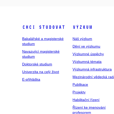
Chci studovat
Výzkum
Bakalářské a magisterské
Náš výzkum
studium
Dění ve výzkumu
Navazující magisterské
Výzkumné úspěchy
studium
Výzkumná témata
Doktorské studium
Výzkumná infrastruktura
Univerzita na celý život
Mezinárodní vědecká rad
E-přihláška
Publikace
Projekty
Habilitační řízení
Řízení ke jmenování
profesorem