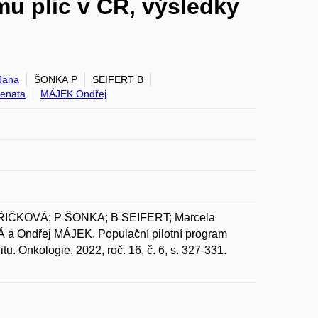
u plic v ČR, výsledky
Jana
ŠONKA P
SEIFERT B
enata
MÁJEK Ondřej
IČKOVÁ; P ŠONKA; B SEIFERT; Marcela
Ondřej MÁJEK. Populační pilotní program
. Onkologie. 2022, roč. 16, č. 6, s. 327-331.