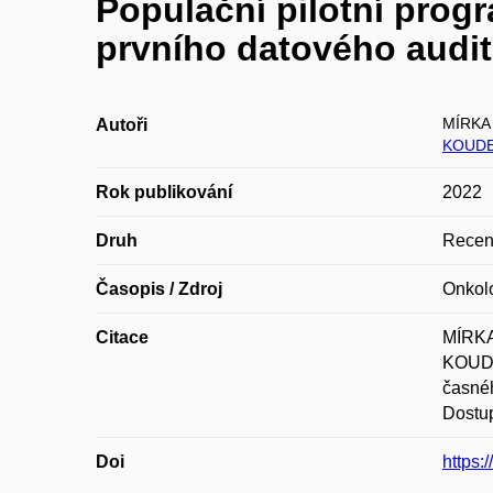
Populační pilotní prog
prvního datového audi
MÍRKA
Autoři
KOUDE
Rok publikování
2022
Druh
Recen
Časopis / Zdroj
Onkol
Citace
MÍRKA
KOUDE
časnéh
Dostup
Doi
https: