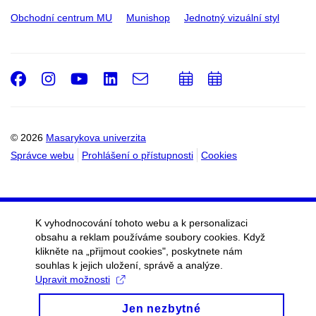
Obchodní centrum MU
Munishop
Jednotný vizuální styl
Facebook
Instagram
Youtube
LinkedIn
e-
Přidat
Přidat
Email
mail
do
do
kalendáře
kalendáře
© 2026
Masarykova univerzita
Správce webu
Prohlášení o přístupnosti
Cookies
K vyhodnocování tohoto webu a k personalizaci
obsahu a reklam používáme soubory cookies. Když
klikněte na „přijmout cookies", poskytnete nám
souhlas k jejich uložení, správě a analýze.
Upravit možnosti
Jen nezbytné