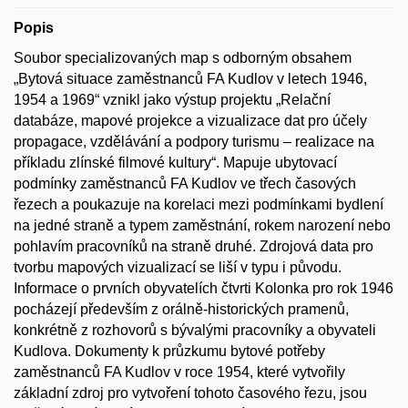
Popis
Soubor specializovaných map s odborným obsahem
„Bytová situace zaměstnanců FA Kudlov v letech 1946,
1954 a 1969“ vznikl jako výstup projektu „Relační
databáze, mapové projekce a vizualizace dat pro účely
propagace, vzdělávání a podpory turismu – realizace na
příkladu zlínské filmové kultury“. Mapuje ubytovací
podmínky zaměstnanců FA Kudlov ve třech časových
řezech a poukazuje na korelaci mezi podmínkami bydlení
na jedné straně a typem zaměstnání, rokem narození nebo
pohlavím pracovníků na straně druhé. Zdrojová data pro
tvorbu mapových vizualizací se liší v typu i původu.
Informace o prvních obyvatelích čtvrti Kolonka pro rok 1946
pocházejí především z orálně-historických pramenů,
konkrétně z rozhovorů s bývalými pracovníky a obyvateli
Kudlova. Dokumenty k průzkumu bytové potřeby
zaměstnanců FA Kudlov v roce 1954, které vytvořily
základní zdroj pro vytvoření tohoto časového řezu, jsou