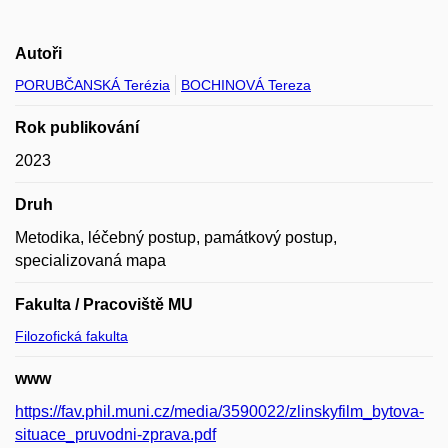
Autoři
PORUBČANSKÁ Terézia
BOCHINOVÁ Tereza
Rok publikování
2023
Druh
Metodika, léčebný postup, památkový postup,
specializovaná mapa
Fakulta / Pracoviště MU
Filozofická fakulta
www
https://fav.phil.muni.cz/media/3590022/zlinskyfilm_bytova-
situace_pruvodni-zprava.pdf