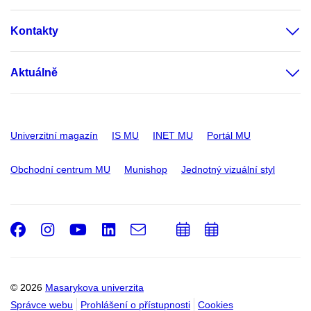
Kontakty
Aktuálně
Univerzitní magazín
IS MU
INET MU
Portál MU
Obchodní centrum MU
Munishop
Jednotný vizuální styl
Facebook
Instagram
Youtube
LinkedIn
e-
Přidat
Přidat
Email
mail
do
do
kalendáře
kalendáře
© 2026
Masarykova univerzita
Správce webu
Prohlášení o přístupnosti
Cookies