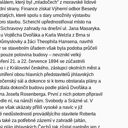
látem, který byl „mladočech“ z moravské lidové
dní strany. Finance získal Výherní odbor Besedy
 zlatých, které spolu s dary umožnily výstavbu
o stavbu. Scheichl upřednostňoval místo na
. Sichravovy zahrady na dnešní ul. Jana Masaryka.
u Vojtěcha Dvořáka a Karla Welzla z Brna si
průmyslovky a žáci Theophila Hansena, navrhli
r se stavebním úřadem však byla podoba průčelí
a pouze polovina budovy – nevznikl velký
vření 21. a 22. července 1894 se zúčastnili
ho i z Království českého, zástupci okolních měst a
smíření obou hlavních představitelů jihlavských
ečenský sál a dokonce si k tomu obstarala plány a
odlala dokončit budovu podle plánů Dvořáka a
nýra Josefa Rosenberga. První z nich potom připravil
edle ní, na nároží nám. Svobody a Srázné ul. V
e však ukázaly příliš vysoké a navíc v již
nedůsledností provádějícího stavitele Roberta
a také za potřebné zázemí v zahradě (altán,
epý plán jihlavských Čechů tak zůstal naplněn jen z