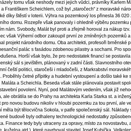
ázely tomu však neshody mezi jejich vůdci, právníky Karlem Ma
, a Františkem Scheichlem, což byl „staročech“ z moravské náro
ské díky štěstí v loterii. Výhra na pozemkový los přinesla 36 020
ího domu. Rozepře však panovaly i ohledně výběru pozemku pr
m nám. Svobody, Malát byl proti a zřejmě horoval za nákup tzv
c však Výherní odbor zakoupil první ze zmíněných pozemků a 
al projekt národního domu. Oba architekti, profesoři brněnské 
esanční palác s fasádou zdobenou pilastry a sochami. Pro spo
dušena. Horší však bylo, že pro nedostatek financí se postavil
enský sál s jevištěm, plánovaný v zadní části. Slavnostního ote
ní čeští politici, staročeši i mladočeši, z Markrabství moravské
. Proběhly četné přípitky a hudební vystoupení a došlo také ke 
Maláta a Scheichla. Beseda však stále plánovala postavit spol
stavební povolení. Nyní, pod Malátovým vedením, však již neh
, ale obrátila se do Prahy na architekta Karla Starka st. a inže
t pro novou budovu nikoliv v hloubi pozemku za tou první, ale v
í měla být tělocvična Sokola, v patře společenský sál. Náklady s
ené budově byly odhaleny technologické nedostatky způsobené 
ka. Finance tedy byly utraceny za opravy, místo za novostavbu, 
e, kuželna atd.), které navrhoval stavitel Josef Kubička. Velkol