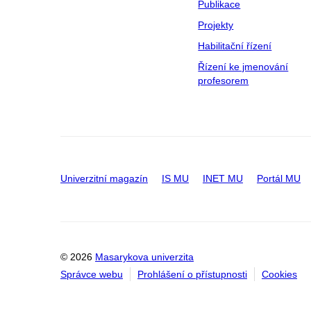
Publikace
Projekty
Habilitační řízení
Řízení ke jmenování
profesorem
Univerzitní magazín
IS MU
INET MU
Portál MU
© 2026
Masarykova univerzita
Správce webu
Prohlášení o přístupnosti
Cookies