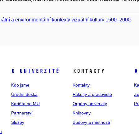
iální a environmentální kontexty vizuální kultury 1500–2000
O univerzitě
Kontakty
A
Kdo jsme
Kontakty
Ka
Úřední deska
Fakulty a pracoviště
Zp
Kariéra na MU
Orgány univerzity
Pr
Partnerství
Knihovny
Služby
Budovy a místnosti
a