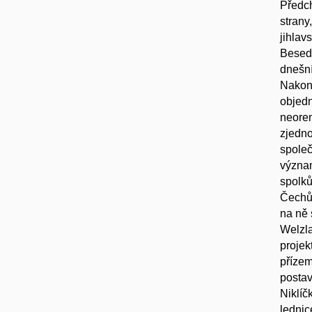
Předch
strany
jihlav
Besedn
dnešní
Nakone
objedn
neoren
zjedno
společ
význam
spolků
Čechů 
na ně 
Welzla
projek
přízem
postav
Niklíč
lednic