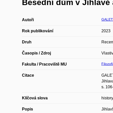
Besední dům v Jihlavě 
GALET
Autoři
Rok publikování
2023
Druh
Recen
Časopis / Zdroj
Vlasti
Filozof
Fakulta / Pracoviště MU
Citace
GALETA
Jihlav
s. 106
Klíčová slova
histor
Popis
Jihlav