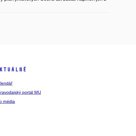
ktuálně
lendář
ravodajský portál MU
o média