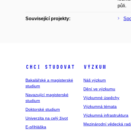
půli.
Související projekty:
Soc
Chci studovat
Výzkum
Bakalářské a magisterské
Náš výzkum
studium
Dění ve výzkumu
Navazující magisterské
Výzkumné úspěchy
studium
Výzkumná témata
Doktorské studium
Výzkumná infrastruktura
Univerzita na celý život
Mezinárodní vědecká rad
E-přihláška