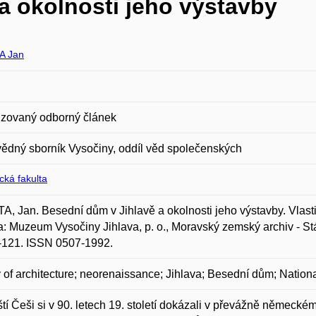
a okolnosti jeho výstavby
A Jan
zovaný odborný článek
vědný sborník Vysočiny, oddíl věd společenských
ická fakulta
, Jan. Besední dům v Jihlavě a okolnosti jeho výstavby. Vlast
a: Muzeum Vysočiny Jihlava, p. o., Moravský zemský archiv - Státn
-121. ISSN 0507-1992.
y of architecture; neorenaissance; Jihlava; Besední dům; Nationa
ští Češi si v 90. letech 19. století dokázali v převážně německé