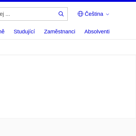
Čeština
Hledej
...
ně
Studující
Zaměstnanci
Absolventi