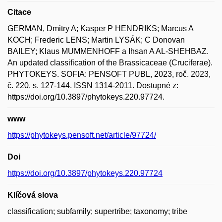
Citace
GERMAN, Dmitry A; Kasper P HENDRIKS; Marcus A
KOCH; Frederic LENS; Martin LYSÁK; C Donovan
BAILEY; Klaus MUMMENHOFF a Ihsan A AL-SHEHBAZ.
An updated classification of the Brassicaceae (Cruciferae).
PHYTOKEYS. SOFIA: PENSOFT PUBL, 2023, roč. 2023,
č. 220, s. 127-144. ISSN 1314-2011. Dostupné z:
https://doi.org/10.3897/phytokeys.220.97724.
www
https://phytokeys.pensoft.net/article/97724/
Doi
https://doi.org/10.3897/phytokeys.220.97724
Klíčová slova
classification; subfamily; supertribe; taxonomy; tribe