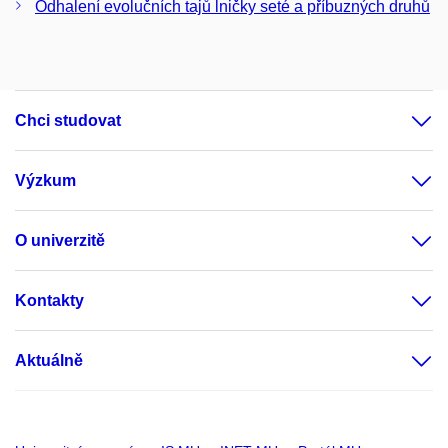
Odhalení evolučních tajů lničky seté a příbuzných druhů
Chci studovat
Výzkum
O univerzitě
Kontakty
Aktuálně