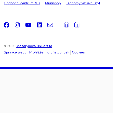
Obchodní centrum MU
Munishop
Jednotný vizuální styl
Facebook
Instagram
Youtube
LinkedIn
e-
Přidat
Přidat
Email
mail
do
do
kalendáře
kalendáře
© 2026
Masarykova univerzita
Správce webu
Prohlášení o přístupnosti
Cookies