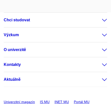
Chci studovat
Výzkum
O univerzitě
Kontakty
Aktuálně
Univerzitní magazín
IS MU
INET MU
Portál MU