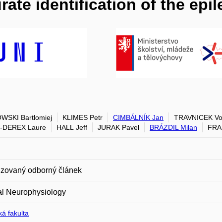
rate identification of the epi
SKI Bartlomiej
KLIMES Petr
CIMBÁLNÍK Jan
TRAVNICEK Vo
-DEREX Laure
HALL Jeff
JURAK Pavel
BRÁZDIL Milan
FRA
zovaný odborný článek
al Neurophysiology
á fakulta