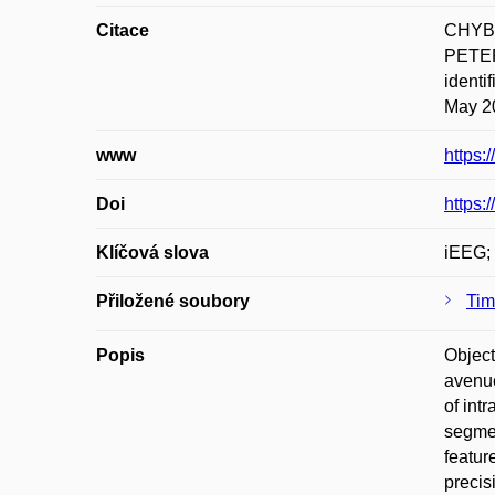
Citace
CHYBO
PETER
identi
May 20
www
https:
Doi
https:
Klíčová slova
iEEG; 
Přiložené soubory
Tim
Popis
Object
avenue
of int
segmen
featur
precis