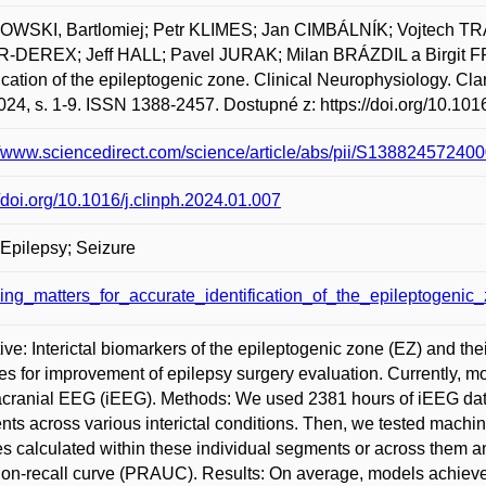
WSKI, Bartlomiej; Petr KLIMES; Jan CIMBÁLNÍK; Vojtech TR
-DEREX; Jeff HALL; Pavel JURAK; Milan BRÁZDIL a Birgit F
fication of the epileptogenic zone. Clinical Neurophysiology. Clare
24, s. 1-9. ISSN 1388-2457. Dostupné z: https://doi.org/10.1016
//www.sciencedirect.com/science/article/abs/pii/S138824572
//doi.org/10.1016/j.clinph.2024.01.007
Epilepsy; Seizure
ing_matters_for_accurate_identification_of_the_epileptogenic_
ive: Interictal biomarkers of the epileptogenic zone (EZ) and t
s for improvement of epilepsy surgery evaluation. Currently, mos
racranial EEG (iEEG). Methods: We used 2381 hours of iEEG data
ts across various interictal conditions. Then, we tested machi
es calculated within these individual segments or across them 
ion-recall curve (PRAUC). Results: On average, models achieved