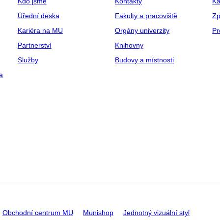
Kdo jsme
Kontakty
Ka
Úřední deska
Fakulty a pracoviště
Zp
Kariéra na MU
Orgány univerzity
Pr
Partnerství
Knihovny
Služby
Budovy a místnosti
a
Obchodní centrum MU
Munishop
Jednotný vizuální styl