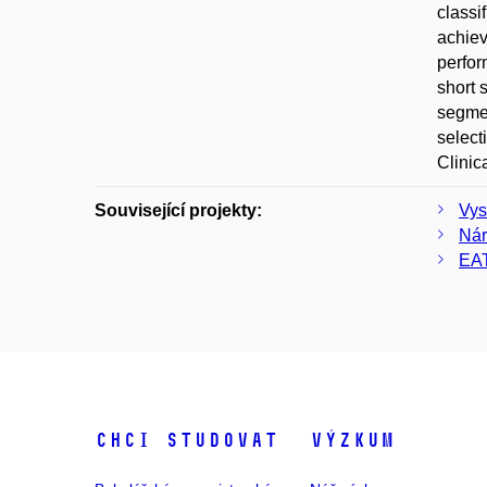
classi
achiev
perfor
short 
segmen
select
Clinic
Související projekty:
Vys
Nár
EAT
Chci studovat
Výzkum