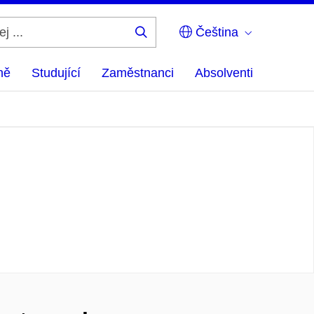
Čeština
Hledej
...
ně
Studující
Zaměstnanci
Absolventi