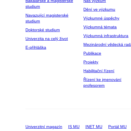
Bakalářské a magisterské
Náš výzkum
studium
Dění ve výzkumu
Navazující magisterské
Výzkumné úspěchy
studium
Výzkumná témata
Doktorské studium
Výzkumná infrastruktura
Univerzita na celý život
Mezinárodní vědecká rad
E-přihláška
Publikace
Projekty
Habilitační řízení
Řízení ke jmenování
profesorem
Univerzitní magazín
IS MU
INET MU
Portál MU