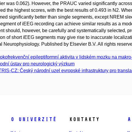
fier was 0.062). However, the PRAUC varied significantly acro
ed the highest scores, with the best results of 0.493 in N2. Wh
med significantly better than single segments, except NREM s
segment of iEEG recording can achieve similar results as a mo
t should, however, be carefully and systematically selected, 
ion of short iEEG segments may give rise to inaccurate localizati
al Neurophysiology. Published by Elsevier B.V. All rights reserv
okofrekvenční epileptiformní aktivita v lidském mozku na makro
odní ústav pro neurologický výzkum
RIS-CZ: Český národní uzel evropské infrastruktury pro transl
O univerzitě
Kontakty
A