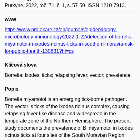
Purkyne, 2022, roč. 71, č. 1, s. 57-59. ISSN 1210-7913.
www
https://www.prolekare.cz/en/journals/epidemiology-
microbiology-immunology/2022-1-22/detection-of-borrelia-
miyamotoi-in-ixodes-ricinus-ticks-in-southern-moravia-risk-
for-public-health-130631?hl=cs
Klíčová slova
Borrelia; Ixodes; ticks; relapsing fever; vector; prevalence
Popis
Borrelia miyamotoi is an emerging tick-borne pathogen.
The vector is ticks of the Ixodes ricinus complex, causing
relapsing fever-like disease and widespread in the
temperate zone of the Northern Hemisphere. The present
study documents the prevalence of B. miyamotoi in Ixodes
ricinus ticks at four sites of the South Moravian Region.