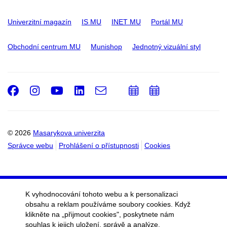
Univerzitní magazín
IS MU
INET MU
Portál MU
Obchodní centrum MU
Munishop
Jednotný vizuální styl
Facebook
Instagram
Youtube
LinkedIn
e-
Přidat
Přidat
Email
mail
do
do
kalendáře
kalendáře
© 2026
Masarykova univerzita
Správce webu
Prohlášení o přístupnosti
Cookies
K vyhodnocování tohoto webu a k personalizaci
obsahu a reklam používáme soubory cookies. Když
klikněte na „přijmout cookies", poskytnete nám
souhlas k jejich uložení, správě a analýze.