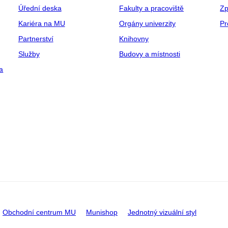
Úřední deska
Fakulty a pracoviště
Zp
Kariéra na MU
Orgány univerzity
Pr
Partnerství
Knihovny
Služby
Budovy a místnosti
a
Obchodní centrum MU
Munishop
Jednotný vizuální styl