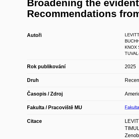
Broadening the evidentia
Recommendations from 
LEVITT
Autoři
BUCHH
KNOX 
TUVAL
Rok publikování
2025
Druh
Recen
Časopis / Zdroj
Ameri
Fakulta
Fakulta / Pracoviště MU
Citace
LEVIT
TIMUL
Zenob