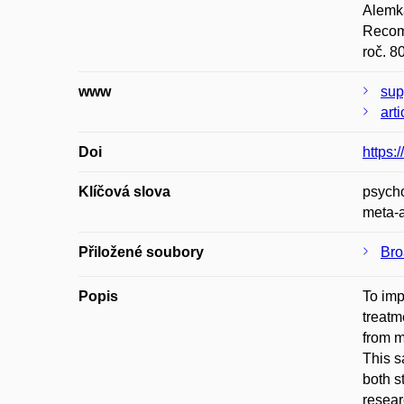
Alemka
Recomm
roč. 8
www
sup
arti
Doi
https:
Klíčová slova
psycho
meta-a
Přiložené soubory
Bro
Popis
To imp
treatm
from m
This s
both s
resear