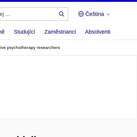
Čeština
Hledej
...
ně
Studující
Zaměstnanci
Absolventi
ative psychotherapy researchers