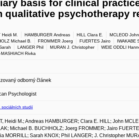
ry basis for clinical practic
qualitative psychotherapy r
 Heidi M.
HAMBURGER Andreas
HILL Clara E.
MCLEOD John
OLZ Michael B.
FROMMER Joerg
FUERTES Jairo
IWAKABE S
Sarah
LANGER Phil
MURAN J. Christopher
WEIE ODDLI Hann
-MASHIACH Rivka
zovaný odborný článek
can Psychologist
 sociálních studií
T, Heidi M.; Andreas HAMBURGER; Clara E. HILL; John MCL
AK; Michael B. BUCHHOLZ; Joerg FROMMER; Jairo FUERTE
ia MORRILL; Sarah KNOX; Phil LANGER; J. Christopher MU