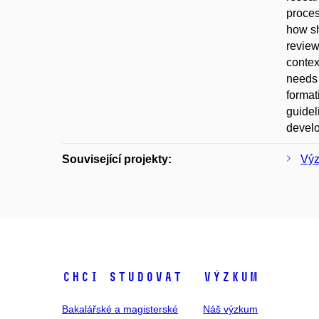
proces
how sh
review
contex
needs 
format
guidel
devel
Související projekty:
Výz
Chci studovat
Výzkum
Bakalářské a magisterské
Náš výzkum