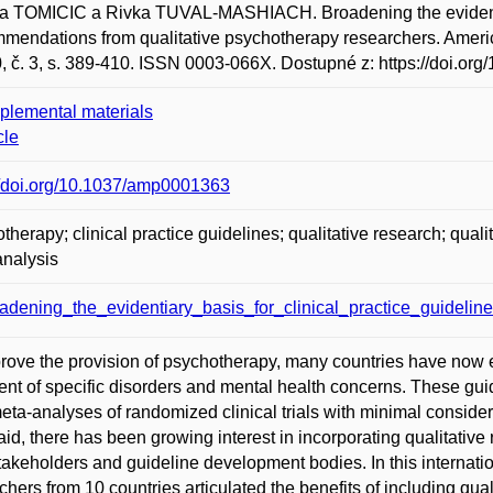
 TOMICIC a Rivka TUVAL-MASHIACH. Broadening the evidentiary 
endations from qualitative psychotherapy researchers. Ameri
0, č. 3, s. 389-410. ISSN 0003-066X. Dostupné z: https://doi.o
plemental materials
cle
//doi.org/10.1037/amp0001363
therapy; clinical practice guidelines; qualitative research; qual
nalysis
adening_the_evidentiary_basis_for_clinical_practice_guideline
rove the provision of psychotherapy, many countries have now es
ent of specific disorders and mental health concerns. These gu
eta-analyses of randomized clinical trials with minimal considera
aid, there has been growing interest in incorporating qualitati
takeholders and guideline development bodies. In this internatio
chers from 10 countries articulated the benefits of including qua