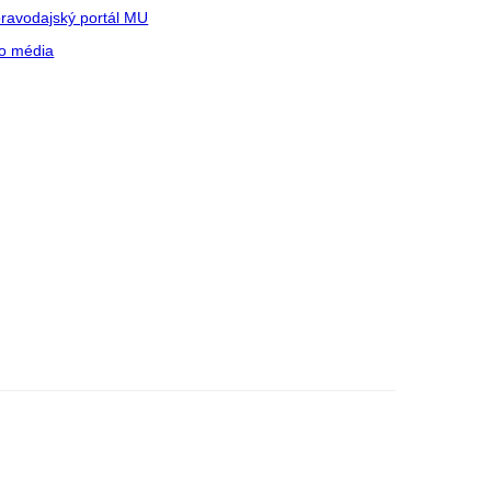
ravodajský portál MU
o média