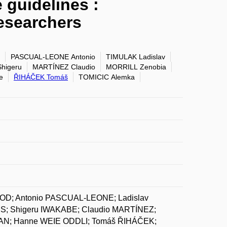
e guidelines :
esearchers
PASCUAL-LEONE Antonio
TIMULAK Ladislav
higeru
MARTÍNEZ Claudio
MORRILL Zenobia
e
ŘIHÁČEK Tomáš
TOMICIC Alemka
EOD; Antonio PASCUAL-LEONE; Ladislav
S; Shigeru IWAKABE; Claudio MARTÍNEZ;
RAN; Hanne WEIE ODDLI; Tomáš ŘIHÁČEK;