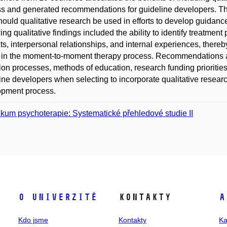
s and generated recommendations for guideline developers. The
ould qualitative research be used in efforts to develop guidan
ing qualitative findings included the ability to identify treatment 
ts, interpersonal relationships, and internal experiences, thereby
in the moment-to-moment therapy process. Recommendations are 
ion processes, methods of education, research funding priorities)
ine developers when selecting to incorporate qualitative resear
opment process.
kum psychoterapie: Systematické přehledové studie II
O univerzitě
Kontakty
A
Kdo jsme
Kontakty
Ka