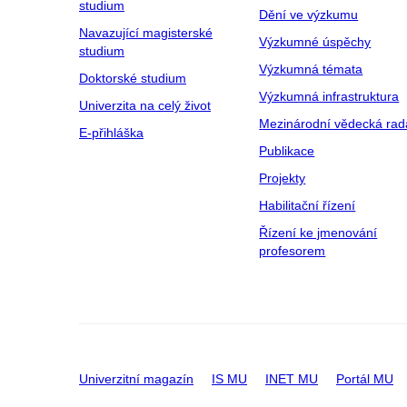
studium
Dění ve výzkumu
Navazující magisterské
Výzkumné úspěchy
studium
Výzkumná témata
Doktorské studium
Výzkumná infrastruktura
Univerzita na celý život
Mezinárodní vědecká rad
E-přihláška
Publikace
Projekty
Habilitační řízení
Řízení ke jmenování
profesorem
Univerzitní magazín
IS MU
INET MU
Portál MU