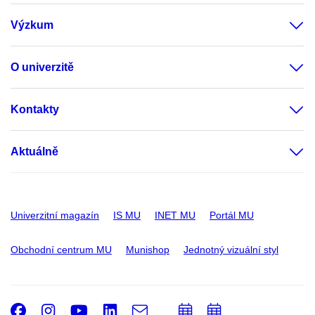
Výzkum
O univerzitě
Kontakty
Aktuálně
Univerzitní magazín
IS MU
INET MU
Portál MU
Obchodní centrum MU
Munishop
Jednotný vizuální styl
Facebook
Instagram
Youtube
LinkedIn
e-
Přidat
Přidat