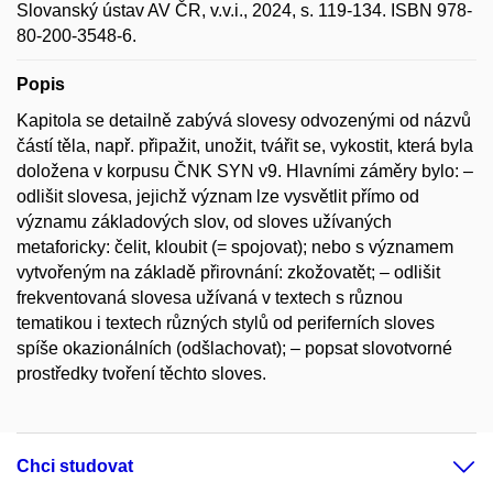
Slovanský ústav AV ČR, v.v.i., 2024, s. 119-134. ISBN 978-
80-200-3548-6.
Popis
Kapitola se detailně zabývá slovesy odvozenými od názvů
částí těla, např. připažit, unožit, tvářit se, vykostit, která byla
doložena v korpusu ČNK SYN v9. Hlavními záměry bylo: –
odlišit slovesa, jejichž význam lze vysvětlit přímo od
významu základových slov, od sloves užívaných
metaforicky: čelit, kloubit (= spojovat); nebo s významem
vytvořeným na základě přirovnání: zkožovatět; – odlišit
frekventovaná slovesa užívaná v textech s různou
tematikou i textech různých stylů od periferních sloves
spíše okazionálních (odšlachovat); – popsat slovotvorné
prostředky tvoření těchto sloves.
Chci studovat