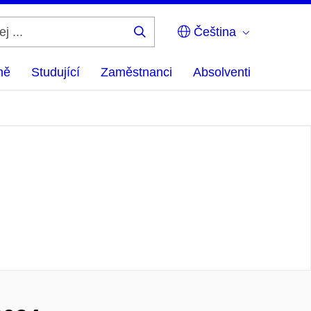
Čeština
Hledej
...
ně
Studující
Zaměstnanci
Absolventi