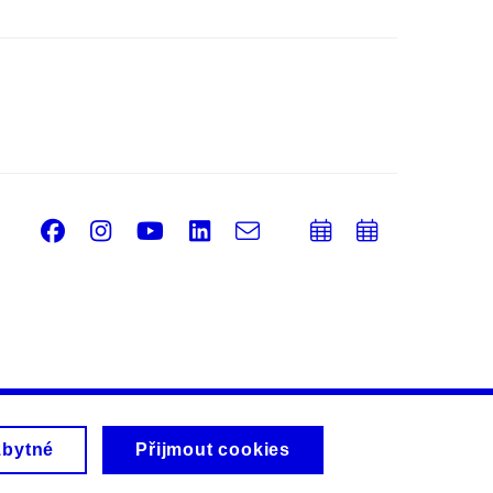
Facebook
Instagram
Youtube
LinkedIn
e-
Přidat
Přidat
Email
mail
do
do
kalendáře
kalendá
zbytné
Přijmout cookies