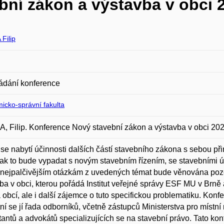
ní zákon a výstavba v obci 
Filip
ádání konference
icko-správní fakulta
 Filip. Konference Nový stavební zákon a výstavba v obci 202
í se nabytí účinnosti dalších částí stavebního zákona s sebou při
 jak to bude vypadat s novým stavebním řízením, se stavebními
nejpalčivějším otázkám z uvedených témat bude věnována pozo
ba v obci, kterou pořádá Institut veřejné správy ESF MU v Brně 
 obcí, ale i další zájemce o tuto specifickou problematiku. Ko
ní se jí řada odborníků, včetně zástupců Ministerstva pro místní
tantů a advokátů specializujících se na stavební právo. Tato ko