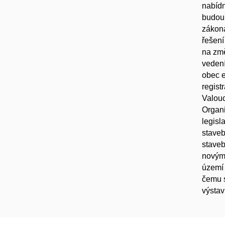
nabídn
budou 
zákona
řešen
na změ
vedení
obec e
regist
Valouc
Organ
legisl
stave
staveb
novým 
území 
čemu s
výstav