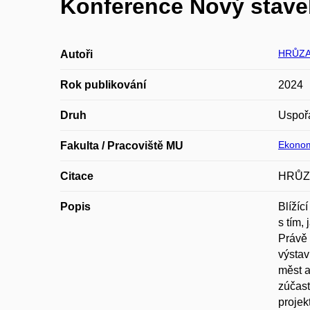
Konference Nový staveb
HRŮZA 
Autoři
Rok publikování
2024
Druh
Uspoř
Ekonom
Fakulta / Pracoviště MU
Citace
HRŮZA,
Popis
Blížíc
s tím,
Právě 
výstav
měst a
zúčast
projek