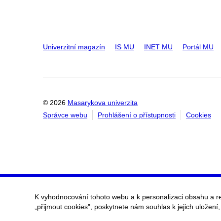
Univerzitní magazín
IS MU
INET MU
Portál MU
© 2026
Masarykova univerzita
Správce webu
Prohlášení o přístupnosti
Cookies
K vyhodnocování tohoto webu a k personalizaci obsahu a r
„přijmout cookies", poskytnete nám souhlas k jejich uložení