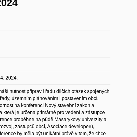
2024
4. 2024.
náší nutnost příprav i řadu dílčích otázek spojených
 úřady, územním plánováním i postavením obcí.
rnost na konferenci Nový stavební zákon a
a která je určena primárně pro vedení a zástupce
nference proběhne na půdě Masarykovy univerzity a
 rozvoj, zástupců obcí, Asociace developerů,
nference by měla být unikátní právě v tom, že chce