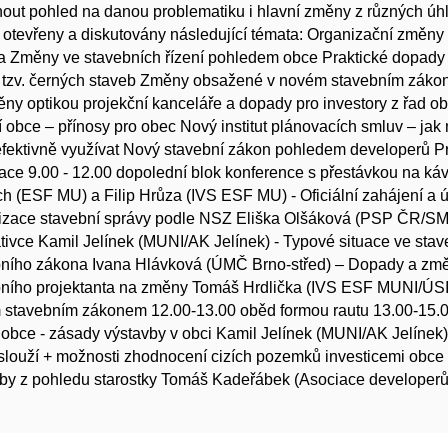
out pohled na danou problematiku i hlavní změny z různých úhl
otevřeny a diskutovány následující témata: Organizační změny 
 Změny ve stavebních řízení pohledem obce Praktické dopady
í tzv. černých staveb Změny obsažené v novém stavebním záko
ny optikou projekční kanceláře a dopady pro investory z řad o
 obce – přínosy pro obec Nový institut plánovacích smluv – jak 
fektivně využívat Nový stavební zákon pohledem developerů Pro
race 9.00 - 12.00 dopolední blok konference s přestávkou na ká
h (ESF MU) a Filip Hrůza (IVS ESF MU) - Oficiální zahájení 
izace stavební správy podle NSZ Eliška Olšáková (PSP ČR/S
ativce Kamil Jelínek (MUNI/AK Jelínek) - Typové situace ve s
bního zákona Ivana Hlávková (ÚMČ Brno-střed) – Dopady a zm
ního projektanta na změny Tomáš Hrdlička (IVS ESF MUNI/ÚSI 
stavebním zákonem 12.00-13.00 oběd formou rautu 13.00-15.00
obce - zásady výstavby v obci Kamil Jelínek (MUNI/AK Jelínek)
louží + možnosti zhodnocení cizích pozemků investicemi obce
by z pohledu starostky Tomáš Kadeřábek (Asociace developerů