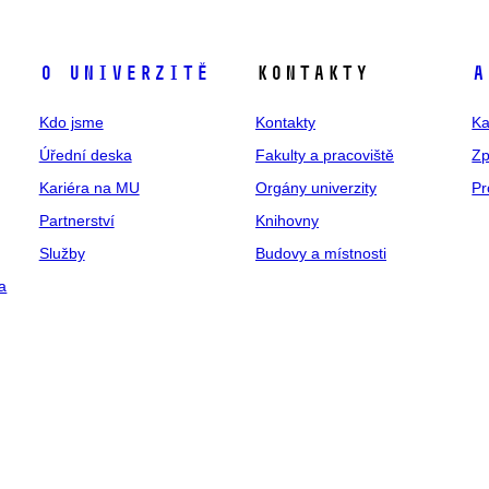
O univerzitě
Kontakty
A
Kdo jsme
Kontakty
Ka
Úřední deska
Fakulty a pracoviště
Zp
Kariéra na MU
Orgány univerzity
Pr
Partnerství
Knihovny
Služby
Budovy a místnosti
a