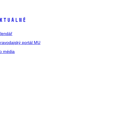
ktuálně
lendář
ravodajský portál MU
o média