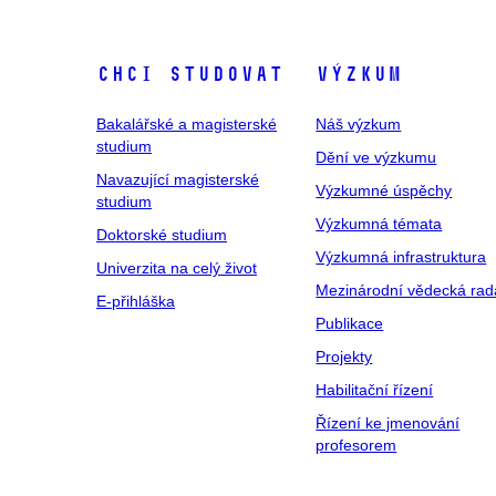
Chci studovat
Výzkum
Bakalářské a magisterské
Náš výzkum
studium
Dění ve výzkumu
Navazující magisterské
Výzkumné úspěchy
studium
Výzkumná témata
Doktorské studium
Výzkumná infrastruktura
Univerzita na celý život
Mezinárodní vědecká rad
E-přihláška
Publikace
Projekty
Habilitační řízení
Řízení ke jmenování
profesorem