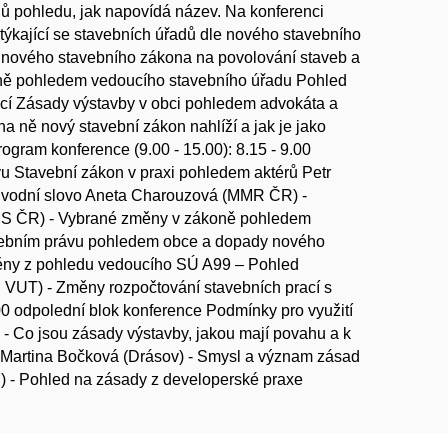
ů pohledu, jak napovídá název. Na konferenci
týkající se stavebních úřadů dle nového stavebního
 nového stavebního zákona na povolování staveb a
ně pohledem vedoucího stavebního úřadu Pohled
bcí Zásady výstavby v obci pohledem advokáta a
na ně nový stavební zákon nahlíží a jak je jako
gram konference (9.00 - 15.00): 8.15 - 9.00
vu Stavební zákon v praxi pohledem aktérů Petr
a úvodní slovo Aneta Charouzová (MMR ČR) -
MS ČR) - Vybrané změny v zákoně pohledem
tavebním právu pohledem obce a dopady nového
ěny z pohledu vedoucího SÚ A99 – Pohled
VUT) - Změny rozpočtování stavebních prací s
 odpolední blok konference Podmínky pro využití
 - Co jsou zásady výstavby, jakou mají povahu a k
 Martina Bočková (Drásov) - Smysl a význam zásad
) - Pohled na zásady z developerské praxe