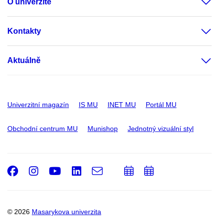
O univerzitě
Kontakty
Aktuálně
Univerzitní magazín
IS MU
INET MU
Portál MU
Obchodní centrum MU
Munishop
Jednotný vizuální styl
Facebook
Instagram
Youtube
LinkedIn
e-
Přidat
Přidat
Email
mail
do
do
kalendáře
kalendáře
© 2026
Masarykova univerzita