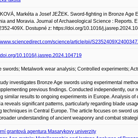
ická fakulta
OVÁ, Markéta a Josef JEŽEK. Sword-fighting in Bronze Age Eu
a and Moravia. Journal of Archaeological Science : Reports. E
352-409X. Dostupné z: https://doi.org/10.1016/j.jasrep.2024.1
//www.sciencedirect.com/science/article/pii/S2352409X240034
//doi.org/10.1016/j.jasrep.2024.104719
 swords; Metalwork wear analysis; Controlled experiments; Act
tudy investigates Bronze Age swords using experimental metho
pplementing previous findings. Conducted independently, our r
ng similar results to ongoing experiments in Europe. Analysis 
a reveals significant patterns, particularly regarding blade us
ng techniques in Central Europe. The article focuses on sword usa
 broader understanding of ancient weaponry and combat strategi
erní grantová agentura Masarykovy univerzity