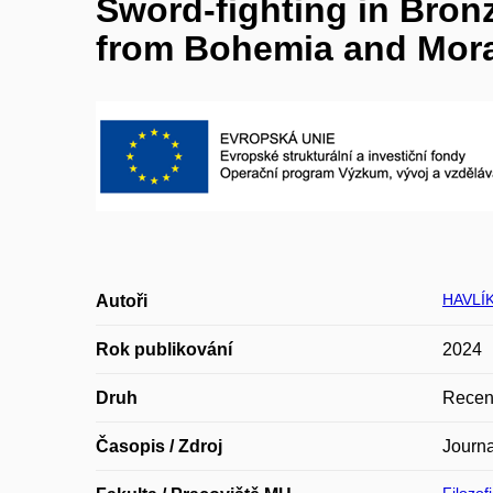
Sword-fighting in Bron
from Bohemia and Mor
HAVLÍ
Autoři
Rok publikování
2024
Druh
Recen
Časopis / Zdroj
Journa