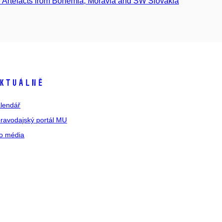
e Artefacts from Bohemia, Moravia and SW Slovakia
ktuálně
lendář
ravodajský portál MU
o média