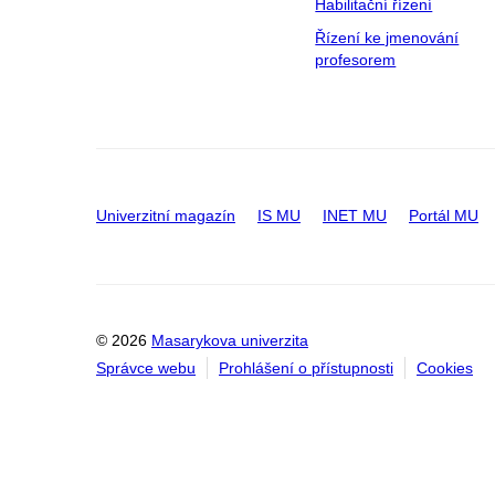
Habilitační řízení
Řízení ke jmenování
profesorem
Univerzitní magazín
IS MU
INET MU
Portál MU
© 2026
Masarykova univerzita
Správce webu
Prohlášení o přístupnosti
Cookies