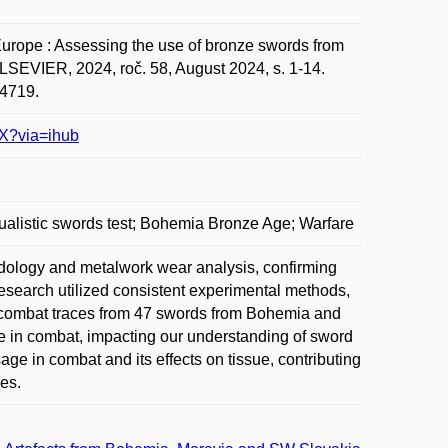
rope : Assessing the use of bronze swords from
LSEVIER, 2024, roč. 58, August 2024, s. 1-14.
04719.
7X?via=ihub
ualistic swords test; Bohemia Bronze Age; Warfare
dology and metalwork wear analysis, confirming
esearch utilized consistent experimental methods,
of combat traces from 47 swords from Bohemia and
age in combat, impacting our understanding of sword
ge in combat and its effects on tissue, contributing
es.