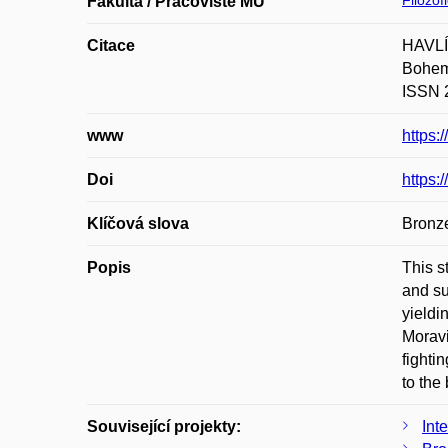
Filozof
Fakulta / Pracoviště MU
Citace
HAVLÍK
Bohemi
ISSN 2
www
https:
Doi
https:
Klíčová slova
Bronze
Popis
This s
and su
yieldi
Moravi
fighti
to the
Související projekty:
Int