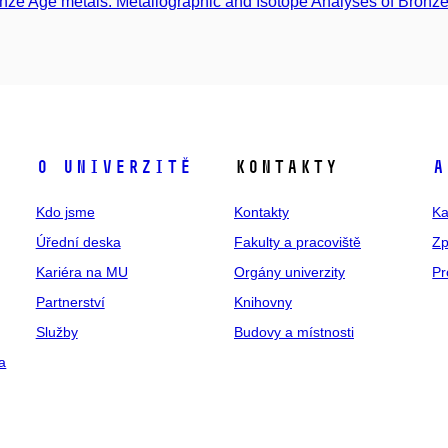
nze Age metals: Metallographic and Isotope Analyses of Bronz
O univerzitě
Kontakty
A
Kdo jsme
Kontakty
Ka
Úřední deska
Fakulty a pracoviště
Zp
Kariéra na MU
Orgány univerzity
Pr
Partnerství
Knihovny
Služby
Budovy a místnosti
a