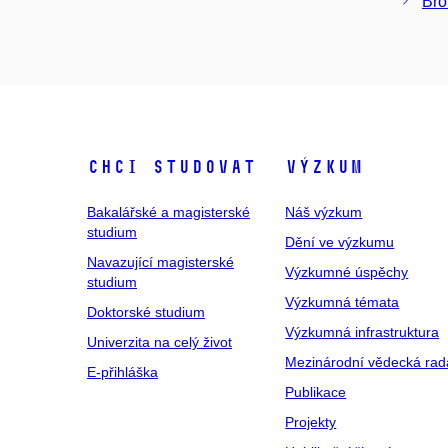
Bro
Chci studovat
Výzkum
Bakalářské a magisterské
Náš výzkum
studium
Dění ve výzkumu
Navazující magisterské
Výzkumné úspěchy
studium
Výzkumná témata
Doktorské studium
Výzkumná infrastruktura
Univerzita na celý život
Mezinárodní vědecká rad
E-přihláška
Publikace
Projekty