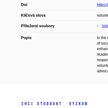
Doi
https:
Klíčová slova
volunt
Přiložené soubory
Vol
Popis
In the
of soc
enhanc
reader
respon
volunt
advoca
Chci studovat
Výzkum