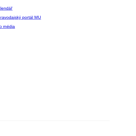
lendář
ravodajský portál MU
o média