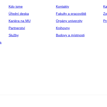
Kdo jsme
Kontakty
Ka
Úřední deska
Fakulty a pracoviště
Zp
Kariéra na MU
Orgány univerzity
Pr
Partnerství
Knihovny
Služby
Budovy a místnosti
a