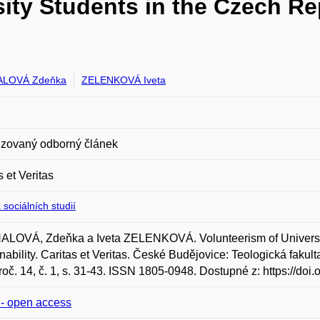
ity Students in the Czech Re
LOVÁ Zdeňka
ZELENKOVÁ Iveta
zovaný odborný článek
s et Veritas
 sociálních studií
LOVÁ, Zdeňka a Iveta ZELENKOVÁ. Volunteerism of University
nability. Caritas et Veritas. České Budějovice: Teologická fakul
roč. 14, č. 1, s. 31-43. ISSN 1805-0948. Dostupné z: https://doi
e - open access