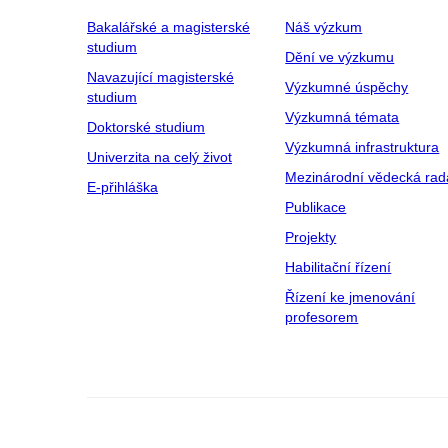
Bakalářské a magisterské
Náš výzkum
studium
Dění ve výzkumu
Navazující magisterské
Výzkumné úspěchy
studium
Výzkumná témata
Doktorské studium
Výzkumná infrastruktura
Univerzita na celý život
Mezinárodní vědecká rad
E-přihláška
Publikace
Projekty
Habilitační řízení
Řízení ke jmenování
profesorem