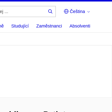
Čeština
Hledej
...
ně
Studující
Zaměstnanci
Absolventi