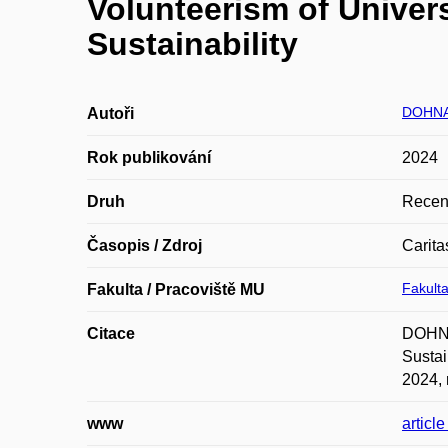
Volunteerism of Univers
Sustainability
DOHNA
Autoři
Rok publikování
2024
Druh
Recen
Časopis / Zdroj
Carita
Fakulta
Fakulta / Pracoviště MU
Citace
DOHNA
Sustai
2024, 
www
articl