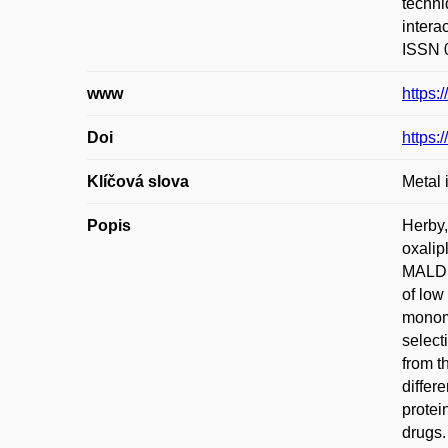
techni
intera
ISSN 0
www
https:
Doi
https:
Klíčová slova
Metal 
Popis
Herby,
oxalip
MALDI-
of low
monome
select
from t
differ
protei
drugs.