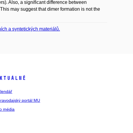
). Also, a significant difference between
is may suggest that dimer formation is not the
ch a syntetických materiálů.
ktuálně
lendář
ravodajský portál MU
o média