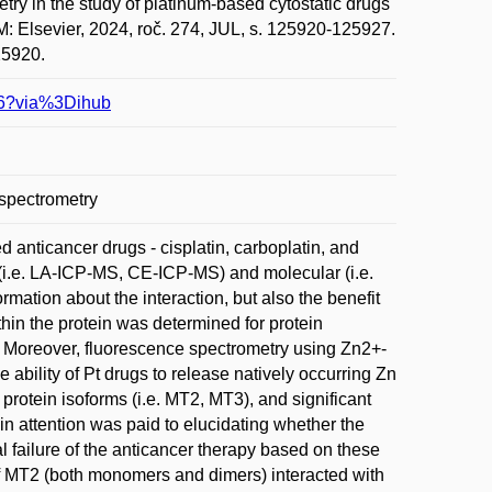
 in the study of platinum-based cytostatic drugs
 Elsevier, 2024, roč. 274, JUL, s. 125920-125927.
25920.
996?via%3Dihub
 spectrometry
 anticancer drugs - cisplatin, carboplatin, and
 (i.e. LA-ICP-MS, CE-ICP-MS) and molecular (i.e.
mation about the interaction, but also the benefit
in the protein was determined for protein
 Moreover, fluorescence spectrometry using Zn2+-
 ability of Pt drugs to release natively occurring Zn
protein isoforms (i.e. MT2, MT3), and significant
n attention was paid to elucidating whether the
l failure of the anticancer therapy based on these
 of MT2 (both monomers and dimers) interacted with