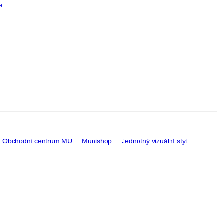
a
Obchodní centrum MU
Munishop
Jednotný vizuální styl