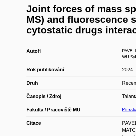
Joint forces of mass s
MS) and fluorescence s
cytostatic drugs inter
PAVELI
Autoři
WU Syl
Rok publikování
2024
Druh
Recen
Časopis / Zdroj
Talant
Přírod
Fakulta / Pracoviště MU
Citace
PAVEL
MATCZ