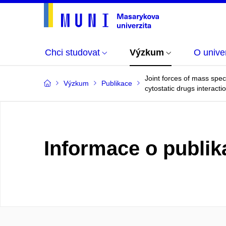
Chci studovat
Výzkum
O univer
Joint forces of mass spe
Výzkum
Publikace
cytostatic drugs interact
Informace o publik