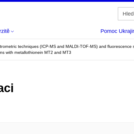
zitě
Pomoc Ukraji
ctrometric techniques (ICP-MS and MALDI-TOF-MS) and fluorescence sp
ions with metallothionein MT2 and MT3
aci