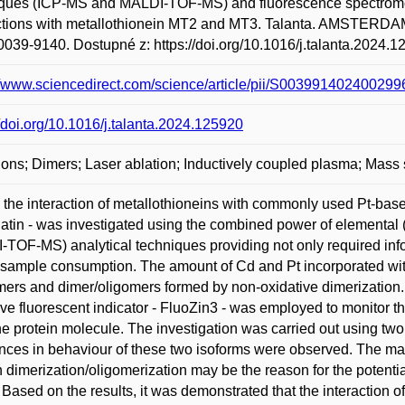
ques (ICP-MS and MALDI-TOF-MS) and fluorescence spectrometry
ctions with metallothionein MT2 and MT3. Talanta. AMSTERDAM:
039-9140. Dostupné z: https://doi.org/10.1016/j.talanta.2024.1
//www.sciencedirect.com/science/article/pii/S0039914024002
//doi.org/10.1016/j.talanta.2024.125920
ions; Dimers; Laser ablation; Inductively coupled plasma; Mass
 the interaction of metallothioneins with commonly used Pt-based
latin - was investigated using the combined power of elemental
TOF-MS) analytical techniques providing not only required infor
 sample consumption. The amount of Cd and Pt incorporated with
rs and dimer/oligomers formed by non-oxidative dimerization.
ive fluorescent indicator - FluoZin3 - was employed to monitor the
he protein molecule. The investigation was carried out using two 
ences in behaviour of these two isoforms were observed. The mai
n dimerization/oligomerization may be the reason for the potentia
 Based on the results, it was demonstrated that the interaction