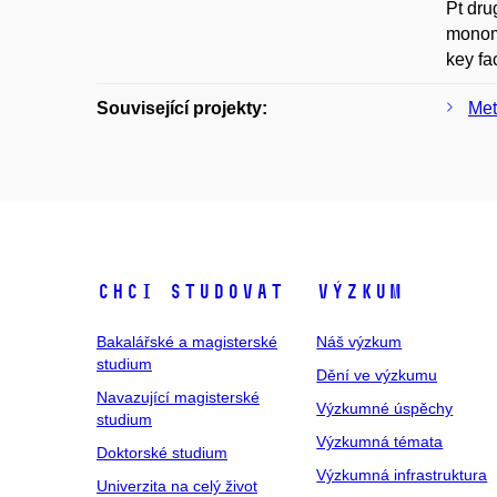
Pt dru
monome
key fa
Související projekty:
Met
Chci studovat
Výzkum
Bakalářské a magisterské
Náš výzkum
studium
Dění ve výzkumu
Navazující magisterské
Výzkumné úspěchy
studium
Výzkumná témata
Doktorské studium
Výzkumná infrastruktura
Univerzita na celý život