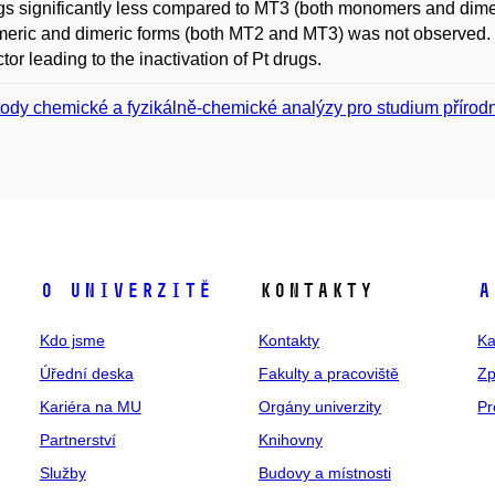
gs significantly less compared to MT3 (both monomers and dimers
ric and dimeric forms (both MT2 and MT3) was not observed. Th
ctor leading to the inactivation of Pt drugs.
ody chemické a fyzikálně-chemické analýzy pro studium přírodní
O univerzitě
Kontakty
A
Kdo jsme
Kontakty
Ka
Úřední deska
Fakulty a pracoviště
Zp
Kariéra na MU
Orgány univerzity
Pr
Partnerství
Knihovny
Služby
Budovy a místnosti