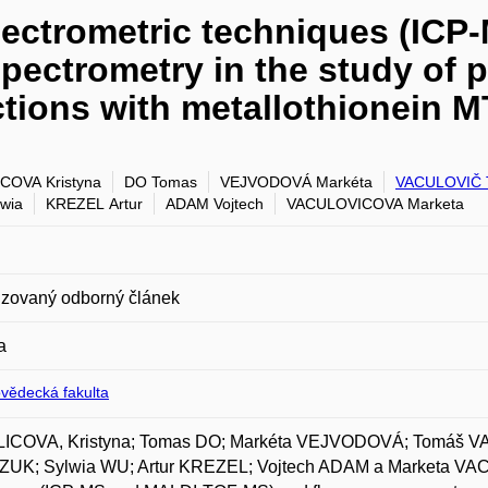
pectrometric techniques (IC
pectrometry in the study of 
actions with metallothionein 
COVA Kristyna
DO Tomas
VEJVODOVÁ Markéta
VACULOVIČ 
wia
KREZEL Artur
ADAM Vojtech
VACULOVICOVA Marketa
zovaný odborný článek
a
ovědecká fakulta
ICOVA, Kristyna; Tomas DO; Markéta VEJVODOVÁ; Tomáš 
UK; Sylwia WU; Artur KREZEL; Vojtech ADAM a Marketa VACUL