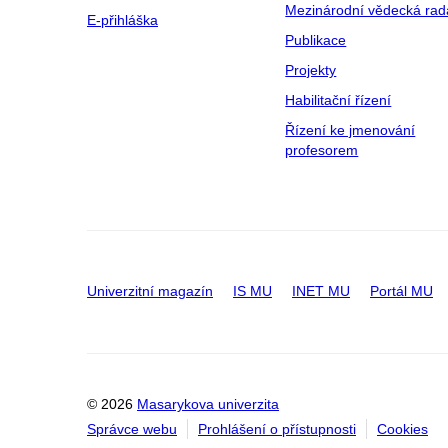
Mezinárodní vědecká rad
E-přihláška
Publikace
Projekty
Habilitační řízení
Řízení ke jmenování
profesorem
Univerzitní magazín
IS MU
INET MU
Portál MU
© 2026
Masarykova univerzita
Správce webu
Prohlášení o přístupnosti
Cookies