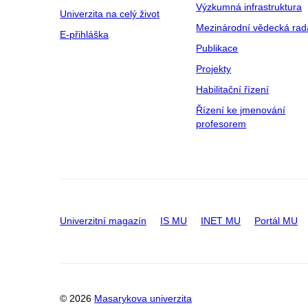
Výzkumná infrastruktura
Univerzita na celý život
Mezinárodní vědecká rad
E-přihláška
Publikace
Projekty
Habilitační řízení
Řízení ke jmenování
profesorem
Univerzitní magazín
IS MU
INET MU
Portál MU
© 2026
Masarykova univerzita