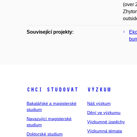
(over 
Zhytom
outsid
Související projekty:
Eko
bu
Chci studovat
Výzkum
Bakalářské a magisterské
Náš výzkum
studium
Dění ve výzkumu
Navazující magisterské
Výzkumné úspěchy
studium
Výzkumná témata
Doktorské studium