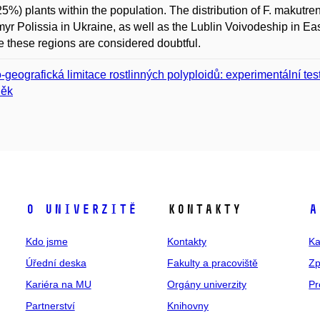
25%) plants within the population. The distribution of F. makutr
yr Polissia in Ukraine, as well as the Lublin Voivodeship in Ea
e these regions are considered doubtful.
-geografická limitace rostlinných polyploidů: experimentální tes
něk
O univerzitě
Kontakty
A
Kdo jsme
Kontakty
Ka
Úřední deska
Fakulty a pracoviště
Zp
Kariéra na MU
Orgány univerzity
Pr
Partnerství
Knihovny