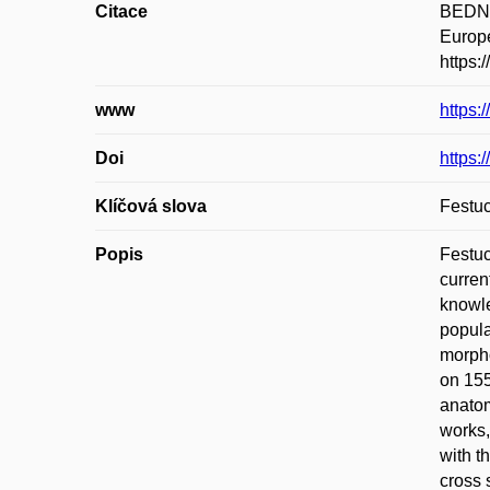
Citace
BEDNA
Europe
https:
www
https:
Doi
https:
Klíčová slova
Festuc
Popis
Festuc
curren
knowle
popula
morpho
on 155
anatom
works,
with t
cross 