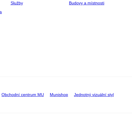
Služby
Budovy a místnosti
a
Obchodní centrum MU
Munishop
Jednotný vizuální styl