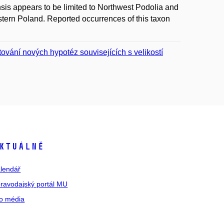
ensis appears to be limited to Northwest Podolia and
stern Poland. Reported occurrences of this taxon
tování nových hypotéz souvisejících s velikostí
ktuálně
lendář
ravodajský portál MU
o média