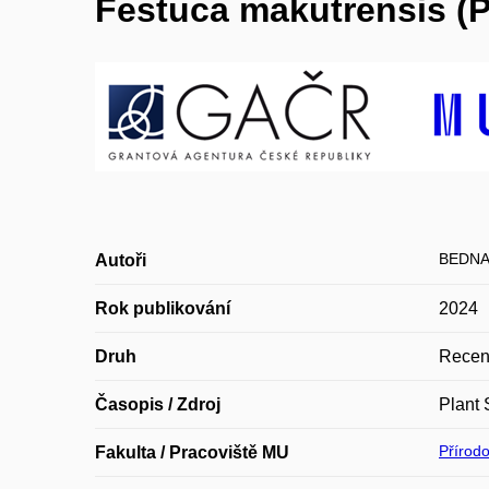
Festuca makutrensis (Po
BEDNA
Autoři
Rok publikování
2024
Druh
Recen
Časopis / Zdroj
Plant 
Přírod
Fakulta / Pracoviště MU