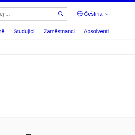
Čeština
Hledej
...
ně
Studující
Zaměstnanci
Absolventi