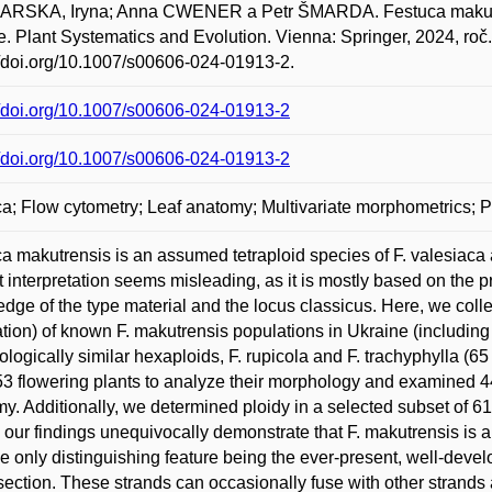
RSKA, Iryna; Anna CWENER a Petr ŠMARDA. Festuca makutrens
. Plant Systematics and Evolution. Vienna: Springer, 2024, roč.
//doi.org/10.1007/s00606-024-01913-2.
//doi.org/10.1007/s00606-024-01913-2
//doi.org/10.1007/s00606-024-01913-2
a; Flow cytometry; Leaf anatomy; Multivariate morphometrics;
a makutrensis is an assumed tetraploid species of F. valesiaca
t interpretation seems misleading, as it is mostly based on the 
dge of the type material and the locus classicus. Here, we coll
tion) of known F. makutrensis populations in Ukraine (including
logically similar hexaploids, F. rupicola and F. trachyphylla (
3 flowering plants to analyze their morphology and examined 44
y. Additionally, we determined ploidy in a selected subset of 61 
 our findings unequivocally demonstrate that F. makutrensis is a 
he only distinguishing feature being the ever-present, well-deve
section. These strands can occasionally fuse with other strands