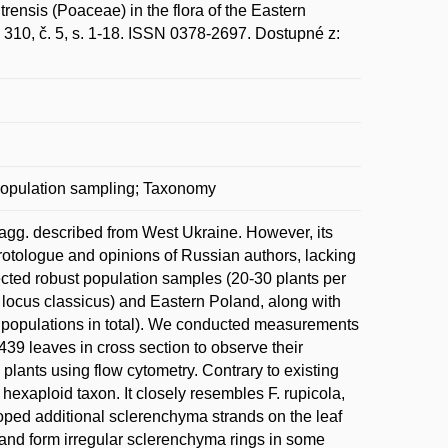
is (Poaceae) in the flora of the Eastern
 310, č. 5, s. 1-18. ISSN 0378-2697. Dostupné z:
 Population sampling; Taxonomy
 agg. described from West Ukraine. However, its
protologue and opinions of Russian authors, lacking
ected robust population samples (20-30 plants per
 locus classicus) and Eastern Poland, along with
65 populations in total). We conducted measurements
39 leaves in cross section to observe their
plants using flow cytometry. Contrary to existing
hexaploid taxon. It closely resembles F. rupicola,
loped additional sclerenchyma strands on the leaf
 and form irregular sclerenchyma rings in some