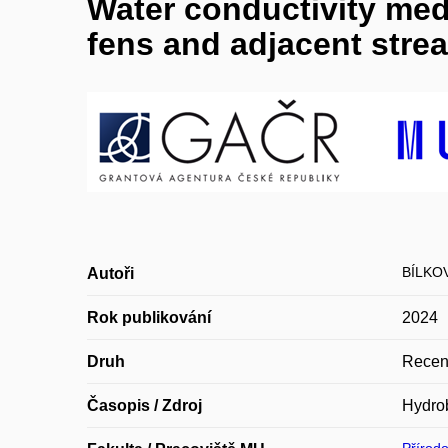
Water conductivity medi
fens and adjacent stre
BÍLKOV
Autoři
Rok publikování
2024
Druh
Recen
Časopis / Zdroj
Hydro