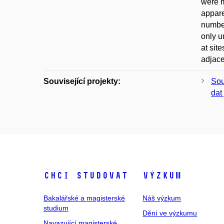
were m
appare
number
only u
at sit
adjace
Související projekty:
Sou
dat
Chci studovat
Výzkum
Bakalářské a magisterské
Náš výzkum
studium
Dění ve výzkumu
Navazující magisterské