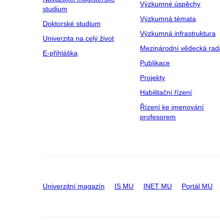
Výzkumné úspěchy
studium
Výzkumná témata
Doktorské studium
Výzkumná infrastruktura
Univerzita na celý život
Mezinárodní vědecká rad
E-přihláška
Publikace
Projekty
Habilitační řízení
Řízení ke jmenování
profesorem
Univerzitní magazín
IS MU
INET MU
Portál MU