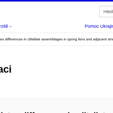
zitě
Pomoc Ukraji
es differences in clitellate assemblages in spring fens and adjacent st
aci