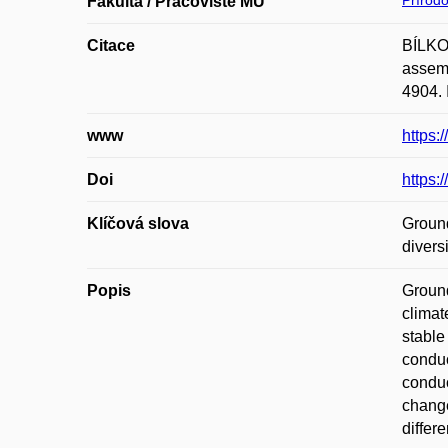
Přírod
Fakulta / Pracoviště MU
Citace
BÍLKOV
assemb
4904. 
www
https:
Doi
https:
Klíčová slova
Ground
diversi
Popis
Ground
climat
stable
conduc
conduc
change
differ