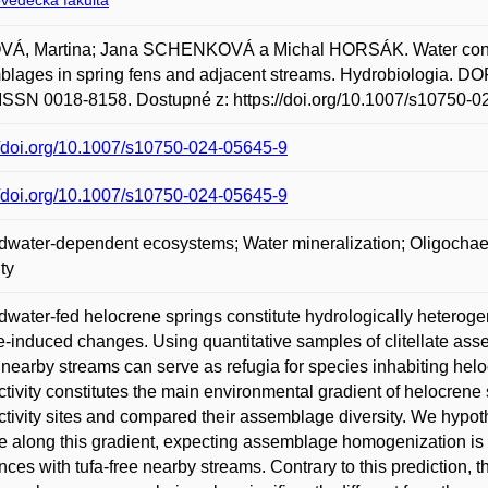
ovědecká fakulta
Á, Martina; Jana SCHENKOVÁ a Michal HORSÁK. Water conducti
lages in spring fens and adjacent streams. Hydrobiologia. DOR
ISSN 0018-8158. Dostupné z: https://doi.org/10.1007/s10750-0
//doi.org/10.1007/s10750-024-05645-9
//doi.org/10.1007/s10750-024-05645-9
water-dependent ecosystems; Water mineralization; Oligochae
ty
water-fed helocrene springs constitute hydrologically hetero
e-induced changes. Using quantitative samples of clitellate as
 nearby streams can serve as refugia for species inhabiting hel
tivity constitutes the main environmental gradient of helocrene
tivity sites and compared their assemblage diversity. We hypot
 along this gradient, expecting assemblage homogenization is p
ences with tufa-free nearby streams. Contrary to this prediction