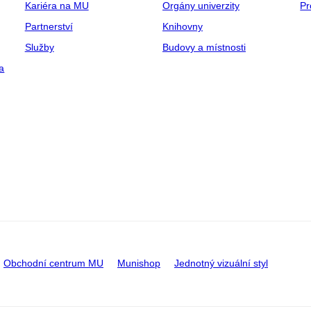
Kariéra na MU
Orgány univerzity
Pr
Partnerství
Knihovny
Služby
Budovy a místnosti
a
Obchodní centrum MU
Munishop
Jednotný vizuální styl