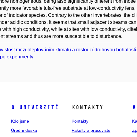
ore homogeneous, being also significantly different from those in
ntly more favorable tufa-free substrate at low-conductivity fens
 of indicator species. Contrary to the other invertebrates, the c
nder acidic conditions. It seems that small adjacent streams can o
es with high conductivity, while at sites with low conductivity, cli
nt streams and thus are more susceptible to disturbance.
vislost mezi oteplováním klimatu a rostoucí druhovou bohatostí
 po experimenty
O univerzitě
Kontakty
A
Kdo jsme
Kontakty
Ka
Úřední deska
Fakulty a pracoviště
Zp