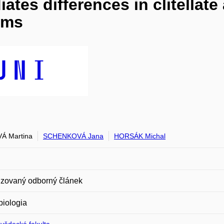
ates differences in clitellat
ams
Á Martina
SCHENKOVÁ Jana
HORSÁK Michal
zovaný odborný článek
biologia