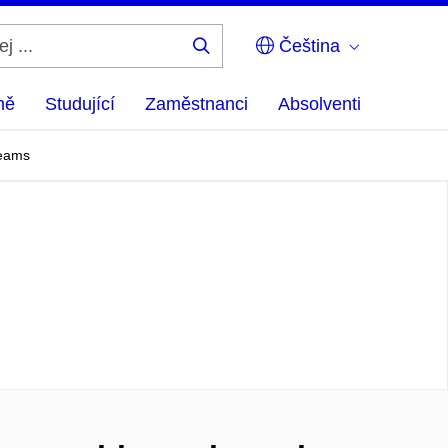
Čeština
Hledej
...
ně
Studující
Zaměstnanci
Absolventi
reams