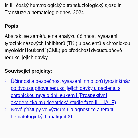
In III. český hematologický a transfuziologický sjezd in
Transfuze a hematologie dnes. 2024.
Popis
Abstrakt se zaměřuje na analýzu účinnosti vysazení
tyrozinkinázových inhibitorů (TKI) u pacientů s chronickou
myeloidní leukémií (CML) po předchozí dvoustupňové
redukci jejich dávky.
Související projekty:
Účinnost a bezpečnost vysazení inhibitorů tyrozinkináz
po dvoustupňové redukci jejich dávky u pacientů s
chronickou myeloidní leukemií (Prospektivní
akademická multicentrická studie fáze II - HALF)
Nové přístupy ve výzkumu, diagnostice a terapii
hematologických malignit XI