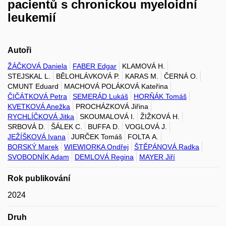
pacientů s chronickou myeloidní
leukemií
Autoři
ŽÁČKOVÁ Daniela
FABER Edgar
KLAMOVÁ H.
STEJSKAL L.
BĚLOHLÁVKOVÁ P.
KARAS M.
ČERNÁ O.
CMUNT Eduard
MACHOVÁ POLÁKOVÁ Kateřina
ČIČÁTKOVÁ Petra
SEMERÁD Lukáš
HORŇÁK Tomáš
KVETKOVÁ Anežka
PROCHÁZKOVÁ Jiřina
RYCHLÍČKOVÁ Jitka
SKOUMALOVÁ I.
ŽIŽKOVÁ H.
SRBOVÁ D.
ŠÁLEK C.
BUFFA D.
VOGLOVÁ J.
JEŽÍŠKOVÁ Ivana
JURČEK Tomáš
FOLTA A.
BORSKÝ Marek
WIEWIORKA Ondřej
ŠTĚPÁNOVÁ Radka
SVOBODNÍK Adam
DEMLOVÁ Regina
MAYER Jiří
Rok publikování
2024
Druh