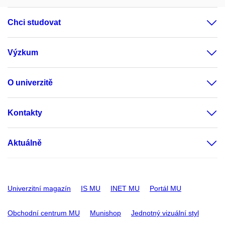
Chci studovat
Výzkum
O univerzitě
Kontakty
Aktuálně
Univerzitní magazín
IS MU
INET MU
Portál MU
Obchodní centrum MU
Munishop
Jednotný vizuální styl