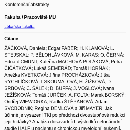
Konferenční abstrakty
Fakulta / Pracoviště MU
Lékařská fakulta
Citace
ŽÁČKOVÁ, Daniela; Edgar FABER; H. KLAMOVÁ; L.
STEJSKAL; P. BĚLOHLÁVKOVÁ; M. KARAS; O. ČERNÁ;
Eduard CMUNT; Kateřina MACHOVÁ POLÁKOVÁ; Petra
ČIČÁTKOVÁ; Lukáš SEMERÁD; Tomáš HORŇÁK;
Anežka KVETKOVÁ; Jiřina PROCHÁZKOVÁ; Jitka
RYCHLÍČKOVÁ; I. SKOUMALOVÁ; H. ŽIŽKOVÁ; D.
SRBOVÁ; C. ŠÁLEK; D. BUFFA; J. VOGLOVÁ; Ivana
JEŽÍŠKOVÁ; Tomáš JURČEK; A. FOLTA; Marek BORSKÝ;
Ondřej WIEWIORKA; Radka ŠTĚPÁNOVÁ; Adam
SVOBODNÍK; Regina DEMLOVÁ a Jiří MAYER. Jak
účinné je vysazení TKI po předchozí dvoustupňové redukci
jejich dávky? Analýza dosavadních výsledků celonárodní
studie HALF u pacientů s chronickou myeloidní leukemií.