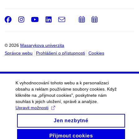
Facebook
Instagram
Youtube
LinkedIn
e-
Přidat
Přidat
Email
mail
do
do
kalendáře
kalendáře
© 2026
Masarykova univerzita
Správce webu
Prohlášení o přístupnosti
Cookies
K vyhodnocování tohoto webu a k personalizaci
obsahu a reklam používáme soubory cookies. Když
klikněte na „přijmout cookies", poskytnete nám
souhlas k jejich uložení, správě a analýze.
Upravit možnosti
Jen nezbytné
Přijmout cookies