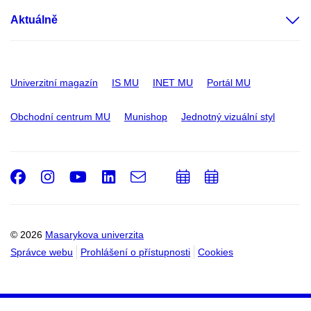
Aktuálně
Univerzitní magazín
IS MU
INET MU
Portál MU
Obchodní centrum MU
Munishop
Jednotný vizuální styl
Facebook
Instagram
Youtube
LinkedIn
e-
Přidat
Přidat
Email
mail
do
do
kalendáře
kalendáře
© 2026
Masarykova univerzita
Správce webu
Prohlášení o přístupnosti
Cookies