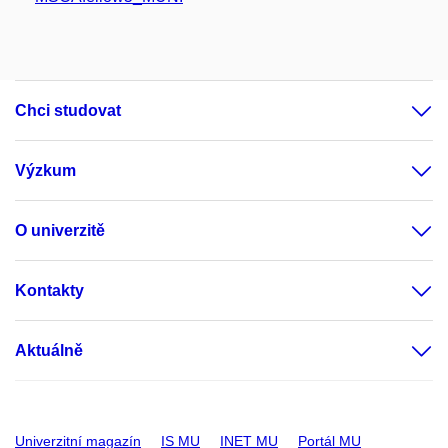
Chci studovat
Výzkum
O univerzitě
Kontakty
Aktuálně
Univerzitní magazín
IS MU
INET MU
Portál MU