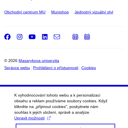
Obchodní centrum MU
Munishop
Jednotný vizuální styl
Facebook
Instagram
Youtube
LinkedIn
e-
Přidat
Přidat
Email
mail
do
do
kalendáře
kalendáře
© 2026
Masarykova univerzita
Správce webu
Prohlášení o přístupnosti
Cookies
K vyhodnocování tohoto webu a k personalizaci
obsahu a reklam používáme soubory cookies. Když
klikněte na „přijmout cookies", poskytnete nám
souhlas k jejich uložení, správě a analýze.
Upravit možnosti