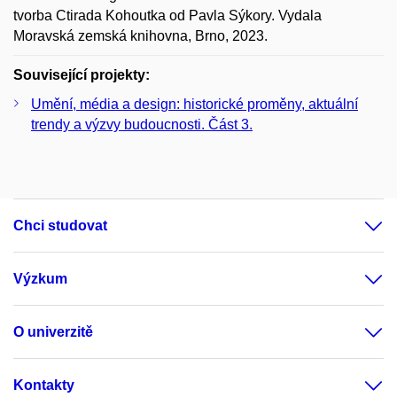
tvorba Ctirada Kohoutka od Pavla Sýkory. Vydala
Moravská zemská knihovna, Brno, 2023.
Související projekty:
Umění, média a design: historické proměny, aktuální
trendy a výzvy budoucnosti. Část 3.
Chci studovat
Výzkum
O univerzitě
Kontakty