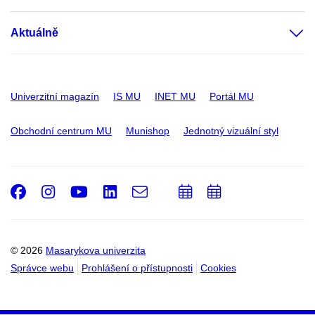
Aktuálně
Univerzitní magazín
IS MU
INET MU
Portál MU
Obchodní centrum MU
Munishop
Jednotný vizuální styl
Facebook
Instagram
Youtube
LinkedIn
e-
Přidat
Přidat
Email
mail
do
do
kalendáře
kalendáře
© 2026
Masarykova univerzita
Správce webu
Prohlášení o přístupnosti
Cookies