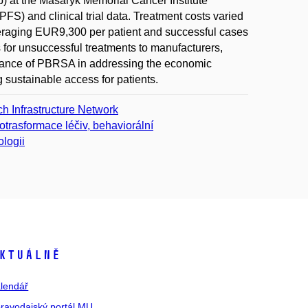
b) at the Masaryk Memorial Cancer Institute
FS) and clinical trial data. Treatment costs varied
veraging EUR9,300 per patient and successful cases
or unsuccessful treatments to manufacturers,
portance of PBRSA in addressing the economic
g sustainable access for patients.
 Infrastructure Network
otrasformace léčiv, behaviorální
logii
ktuálně
lendář
ravodajský portál MU