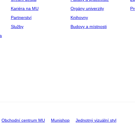
Kariéra na MU
Orgány univerzity
Pr
Partnerství
Knihovny
Služby
Budovy a místnosti
a
Obchodní centrum MU
Munishop
Jednotný vizuální styl