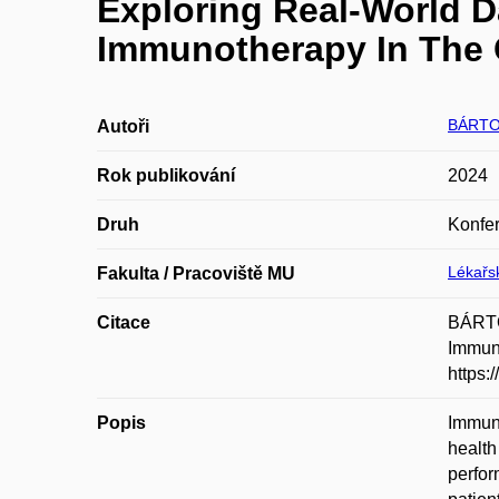
Exploring Real-World 
Immunotherapy In The 
BÁRTO
Autoři
Rok publikování
2024
Druh
Konfer
Lékařsk
Fakulta / Pracoviště MU
Citace
BÁRTO
Immuno
https:
Popis
Immuno
health
perfor