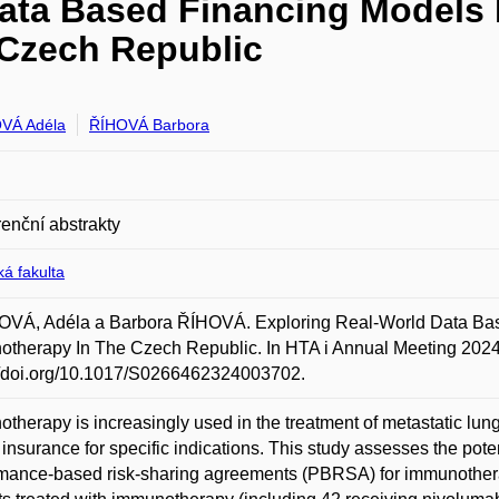
Data Based Financing Models
Czech Republic
VÁ Adéla
ŘÍHOVÁ Barbora
enční abstrakty
á fakulta
VÁ, Adéla a Barbora ŘÍHOVÁ. Exploring Real-World Data Bas
therapy In The Czech Republic. In HTA i Annual Meeting 2024
//doi.org/10.1017/S0266462324003702.
therapy is increasingly used in the treatment of metastatic lu
 insurance for specific indications. This study assesses the pot
mance-based risk-sharing agreements (PBRSA) for immunotherap