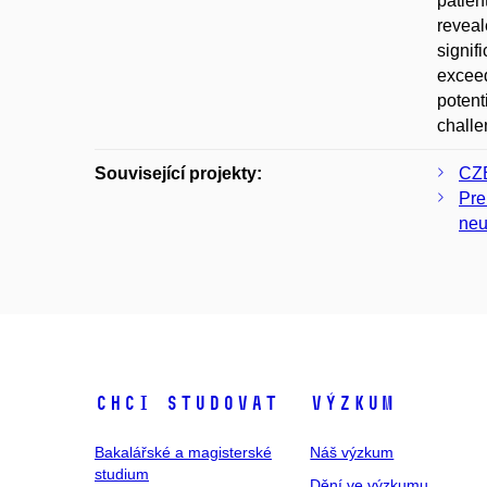
patien
reveal
signif
exceed
potent
challe
Související projekty:
CZE
Pre
neu
Chci studovat
Výzkum
Bakalářské a magisterské
Náš výzkum
studium
Dění ve výzkumu