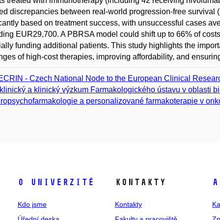
ts treated with immunotherapy (including 42 receiving nivoluma
ed discrepancies between real-world progression-free survival (P
icantly based on treatment success, with unsuccessful cases a
ing EUR29,700. A PBRSA model could shift up to 66% of costs f
ially funding additional patients. This study highlights the im
nges of high-cost therapies, improving affordability, and ensurin
CRIN - Czech National Node to the European Clinical Research
klinický a klinický výzkum Farmakologického ústavu v oblasti bi
ropsychofarmakologie a personalizované farmakoterapie v onko
O univerzitě
Kontakty
A
Kdo jsme
Kontakty
Ka
Úřední deska
Fakulty a pracoviště
Zp