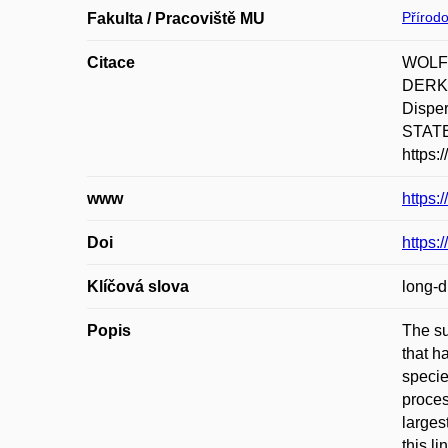
Přírod
Fakulta / Pracoviště MU
Citace
WOLFF
DERKA
Disper
STATE
https:
www
https:
Doi
https:
Klíčová slova
long-d
Popis
The su
that h
specie
proces
larges
this l