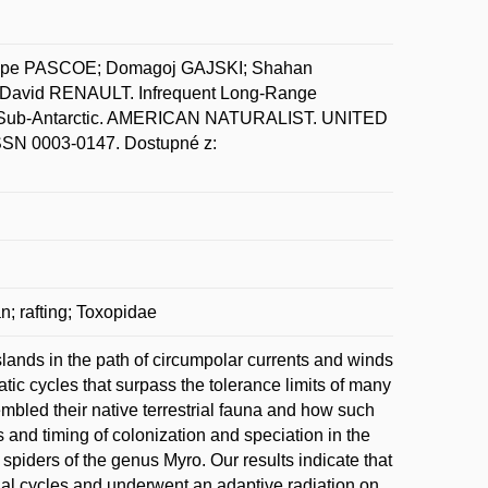
ope PASCOE; Domagoj GAJSKI; Shahan
vid RENAULT. Infrequent Long-Range
n the Sub-Antarctic. AMERICAN NATURALIST. UNITED
SSN 0003-0147. Dostupné z:
n; rafting; Toxopidae
slands in the path of circumpolar currents and winds
tic cycles that surpass the tolerance limits of many
mbled their native terrestrial fauna and how such
and timing of colonization and speciation in the
spiders of the genus Myro. Our results indicate that
acial cycles and underwent an adaptive radiation on