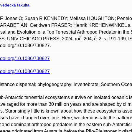
ovědecká fakulta
, Jonas O; Susan R KENNEDY; Melissa HOUGHTON; Penel
RABETIAN; Ceridwen FRASER; Henrik KREHENWINKEL a Da
sal and Evolution of a Top Terrestrial Arthropod Predator i
S: UNIV CHICAGO PRESS, 2024, roč. 204, č. 2, s. 191-199. I
//doi.org/10.1086/730827.
//doi.org/10.1086/730827
//doi.org/10.1086/730827
istance dispersal; phylogeography; invertebrate; Southern Ocea
b-Antarctic terrestrial ecosystems survive on isolated oceanic i
ave raged for more than 30 million years and are shaped by clima
s. Surprisingly little is known about how these ecosystems asse
ses have changed over time. Here, we demonstrate the patterns 
t and dominant arthropod predators in the eastern sub-Antarctic: 
ineage originated from Australia before the Plio-Pleistocenic gl