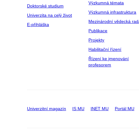
Výzkumná témata
Doktorské studium
Výzkumná infrastruktura
Univerzita na celý život
Mezinárodní vědecká rad
E-přihláška
Publikace
Projekty
Habilitační řízení
Řízení ke jmenování
profesorem
Univerzitní magazín
IS MU
INET MU
Portál MU