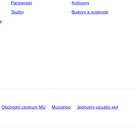
Partnerství
Knihovny
Služby
Budovy a místnosti
a
Obchodní centrum MU
Munishop
Jednotný vizuální styl