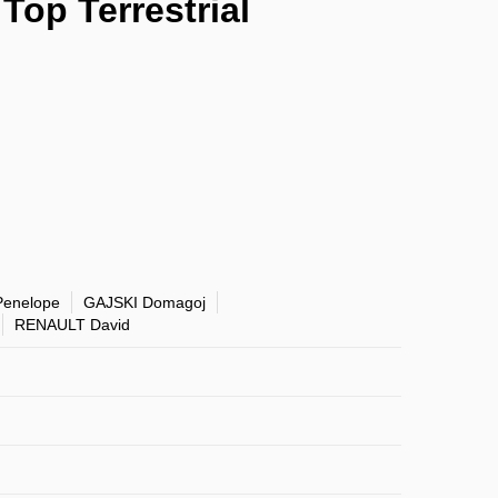
Top Terrestrial
enelope
GAJSKI Domagoj
RENAULT David