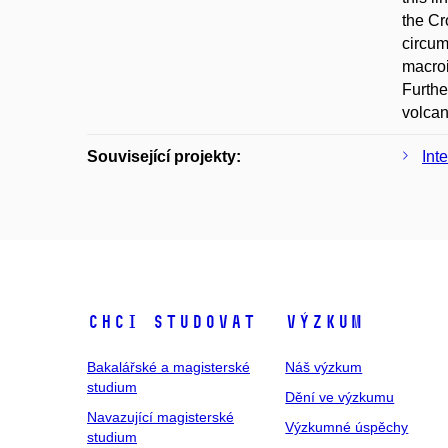
the Cr
circum
macroi
Furthe
volcan
Související projekty:
Int
Chci studovat
Výzkum
Bakalářské a magisterské
Náš výzkum
studium
Dění ve výzkumu
Navazující magisterské
Výzkumné úspěchy
studium