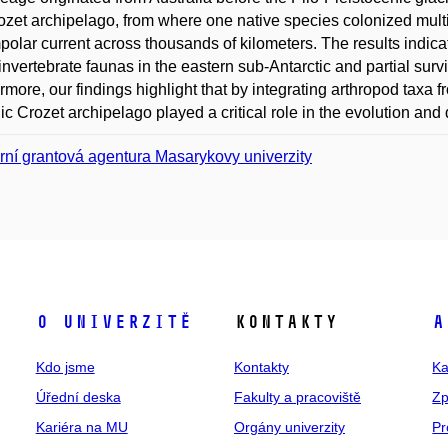
ozet archipelago, from where one native species colonized multi
polar current across thousands of kilometers. The results indicat
nvertebrate faunas in the eastern sub-Antarctic and partial survi
rmore, our findings highlight that by integrating arthropod taxa f
ic Crozet archipelago played a critical role in the evolution and di
erní grantová agentura Masarykovy univerzity
O univerzitě
Kontakty
A
Kdo jsme
Kontakty
Ka
Úřední deska
Fakulty a pracoviště
Zp
Kariéra na MU
Orgány univerzity
Pr