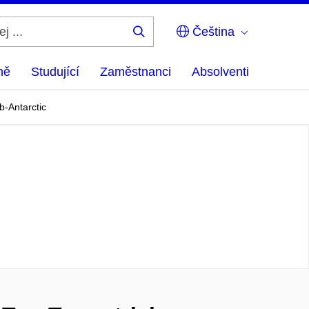
Čeština
Hledej
...
ně
Studující
Zaměstnanci
Absolventi
b-Antarctic