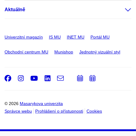
Aktuálně
Univerzitní magazín
IS MU
INET MU
Portál MU
Obchodní centrum MU
Munishop
Jednotný vizuální styl
Facebook
Instagram
Youtube
LinkedIn
e-
Přidat
Přidat
Email
mail
do
do
kalendáře
kalendáře
© 2026
Masarykova univerzita
Správce webu
Prohlášení o přístupnosti
Cookies