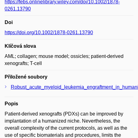
https://febs.onlinelibrary.wiley.com/doi/10.1002/1878-
0261.13790
Doi
https://doi.org/10.1002/1878-0261.13790
Klíčová slova
AML; collagen; mouse model; ossicles; patient-derived
xenografts; T-cell
Přiložené soubory
Robust_acute_myeloid_leukemia_engraftment_in_humanize
Popis
Patient-derived xenografts (PDXs) can be improved by
implantation of a humanized niche. Nevertheless, the
overall complexity of the current protocols, as well as the
use of specific biomaterials and procedures, limits the