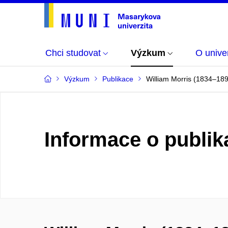
Chci studovat
Výzkum
O univer
Výzkum
Publikace
William Morris (1834–18
Informace o publik