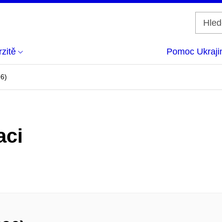
zitě
Pomoc Ukraji
96)
aci