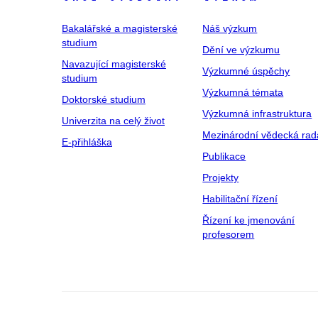
Bakalářské a magisterské
Náš výzkum
studium
Dění ve výzkumu
Navazující magisterské
Výzkumné úspěchy
studium
Výzkumná témata
Doktorské studium
Výzkumná infrastruktura
Univerzita na celý život
Mezinárodní vědecká rad
E-přihláška
Publikace
Projekty
Habilitační řízení
Řízení ke jmenování
profesorem