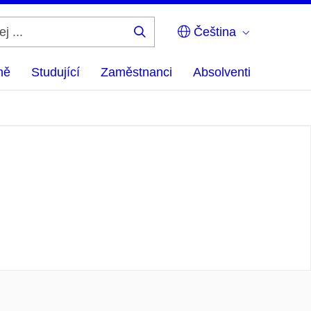
Čeština
Hledej
...
ně
Studující
Zaměstnanci
Absolventi