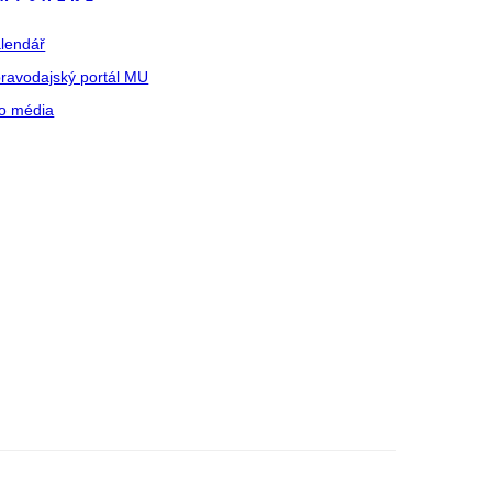
lendář
ravodajský portál MU
o média