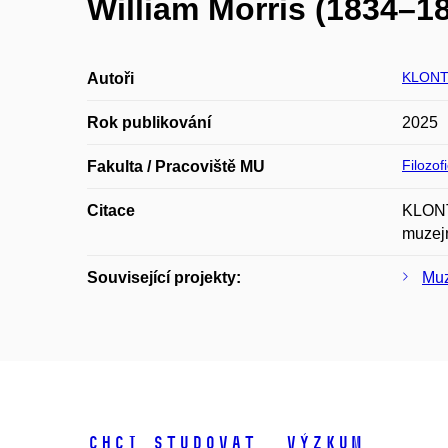
William Morris (1834–1
KLONT
Autoři
Rok publikování
2025
Filozof
Fakulta / Pracoviště MU
Citace
KLONTZ
muzejn
Související projekty:
Muz
Chci studovat
Výzkum