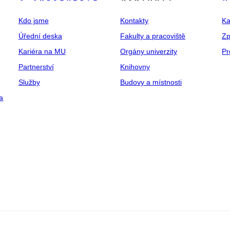
Kdo jsme
Kontakty
Ka
Úřední deska
Fakulty a pracoviště
Zp
Kariéra na MU
Orgány univerzity
Pr
Partnerství
Knihovny
Služby
Budovy a místnosti
a