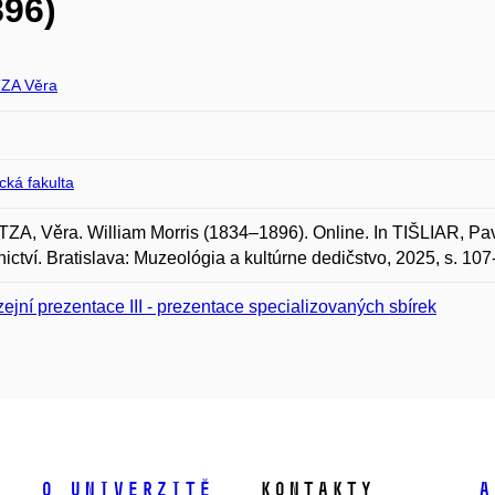
896)
ZA Věra
ická fakulta
A, Věra. William Morris (1834–1896). Online. In TIŠLIAR, Pa
ictví. Bratislava: Muzeológia a kultúrne dedičstvo, 2025, s. 1
ejní prezentace III - prezentace specializovaných sbírek
O univerzitě
Kontakty
A