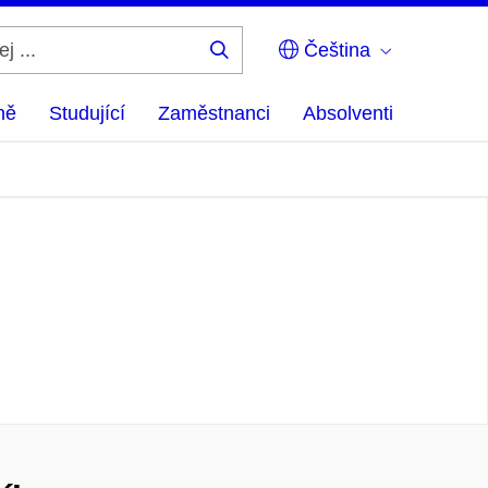
Čeština
Hledej
...
ně
Studující
Zaměstnanci
Absolventi