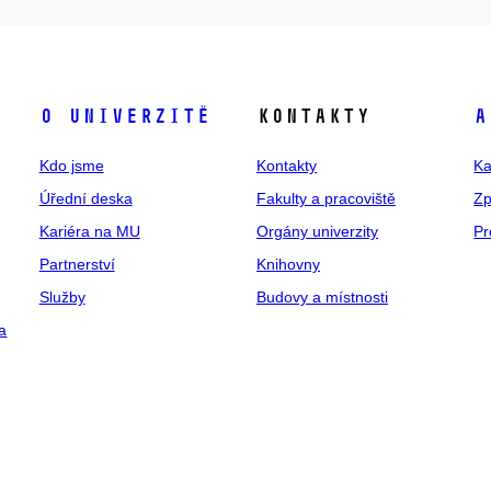
O univerzitě
Kontakty
A
Kdo jsme
Kontakty
Ka
Úřední deska
Fakulty a pracoviště
Zp
Kariéra na MU
Orgány univerzity
Pr
Partnerství
Knihovny
Služby
Budovy a místnosti
a