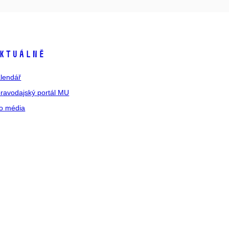
ktuálně
lendář
ravodajský portál MU
o média