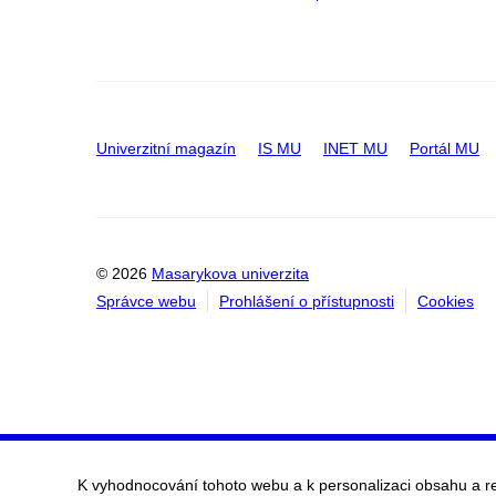
Univerzitní magazín
IS MU
INET MU
Portál MU
© 2026
Masarykova univerzita
Správce webu
Prohlášení o přístupnosti
Cookies
K vyhodnocování tohoto webu a k personalizaci obsahu a r