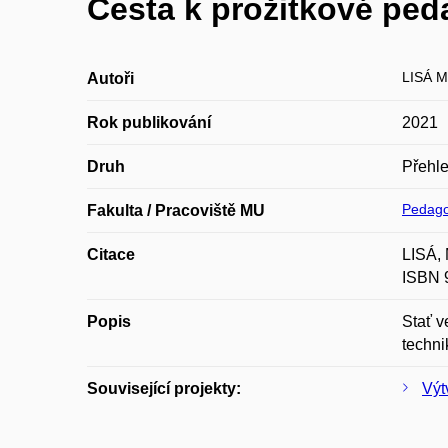
Cesta k prožitkové ped
LISÁ M
Autoři
Rok publikování
2021
Druh
Přehle
Pedago
Fakulta / Pracoviště MU
Citace
LISÁ, 
ISBN 
Popis
Stať v
techni
Související projekty:
Výt