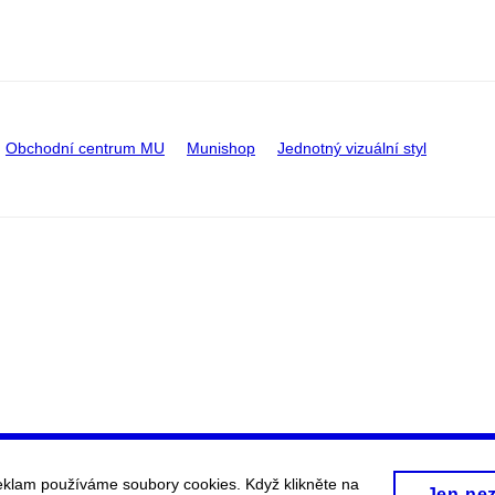
Obchodní centrum MU
Munishop
Jednotný vizuální styl
eklam používáme soubory cookies. Když klikněte na
Jen ne