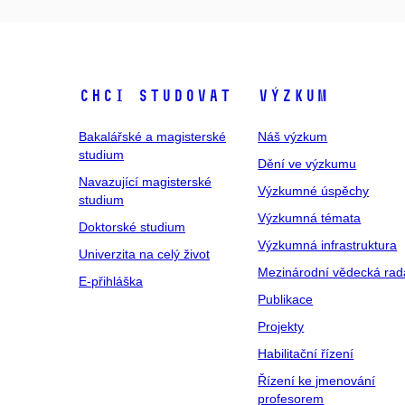
Chci studovat
Výzkum
Bakalářské a magisterské
Náš výzkum
studium
Dění ve výzkumu
Navazující magisterské
Výzkumné úspěchy
studium
Výzkumná témata
Doktorské studium
Výzkumná infrastruktura
Univerzita na celý život
Mezinárodní vědecká rad
E-přihláška
Publikace
Projekty
Habilitační řízení
Řízení ke jmenování
profesorem