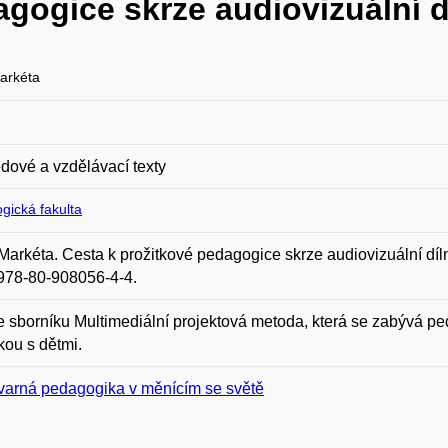
agogice skrze audiovizuální d
arkéta
dové a vzdělávací texty
gická fakulta
Markéta. Cesta k prožitkové pedagogice skrze audiovizuální díl
978-80-908056-4-4.
e sborníku Multimediální projektová metoda, která se zabývá p
kou s dětmi.
varná pedagogika v měnícím se světě