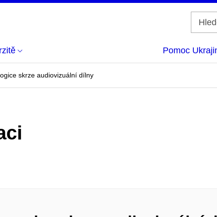
zitě
Pomoc Ukraji
gice skrze audiovizuální dílny
aci