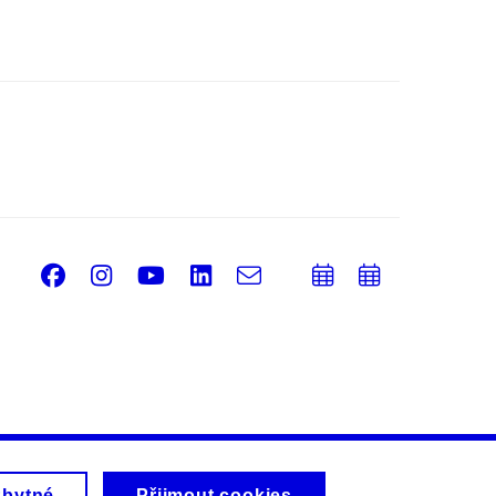
Facebook
Instagram
Youtube
LinkedIn
e-
Přidat
Přidat
Email
mail
do
do
kalendáře
kalendá
zbytné
Přijmout cookies