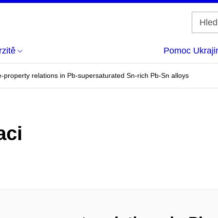
zitě
Pomoc Ukraji
re-property relations in Pb-supersaturated Sn-rich Pb-Sn alloys
aci