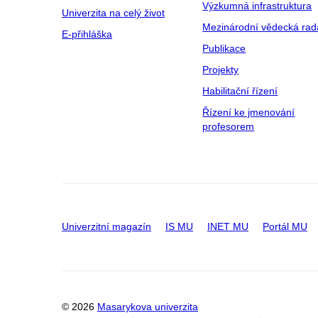
Výzkumná infrastruktura
Univerzita na celý život
Mezinárodní vědecká rad
E-přihláška
Publikace
Projekty
Habilitační řízení
Řízení ke jmenování
profesorem
Univerzitní magazín
IS MU
INET MU
Portál MU
© 2026
Masarykova univerzita