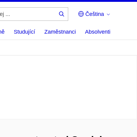
Čeština
Hledej
...
ně
Studující
Zaměstnanci
Absolventi