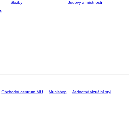
Služby
Budovy a místnosti
a
Obchodní centrum MU
Munishop
Jednotný vizuální styl