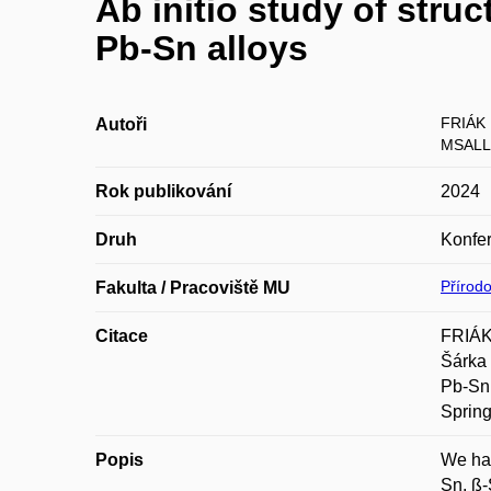
Ab initio study of stru
Pb-Sn alloys
FRIÁK 
Autoři
MSALL
Rok publikování
2024
Druh
Konfer
Přírod
Fakulta / Pracoviště MU
Citace
FRIÁK
Šárka 
Pb-Sn
Spring
Popis
We hav
Sn, ß-