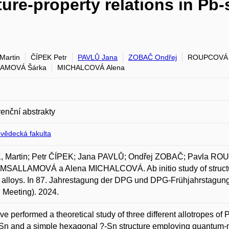
cture-property relations in Pb
Martin
ČÍPEK Petr
PAVLŮ Jana
ZOBAČ Ondřej
ROUPCOVÁ 
AMOVÁ Šárka
MICHALCOVÁ Alena
enční abstrakty
ovědecká fakulta
, Martin; Petr ČÍPEK; Jana PAVLŮ; Ondřej ZOBAČ; Pavla R
MSALLAMOVÁ a Alena MICHALCOVÁ. Ab initio study of structure
 alloys. In 87. Jahrestagung der DPG und DPG-Frühjahrstagun
 Meeting). 2024.
e performed a theoretical study of three different allotropes of
Sn and a simple hexagonal ?-Sn structure employing quantum-me