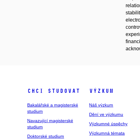
relati
stabil
electr
contro
experi
financ
ackno
Chci studovat
Výzkum
Bakalářské a magisterské
Náš výzkum
studium
Dění ve výzkumu
Navazující magisterské
Výzkumné úspěchy
studium
Výzkumná témata
Doktorské studium