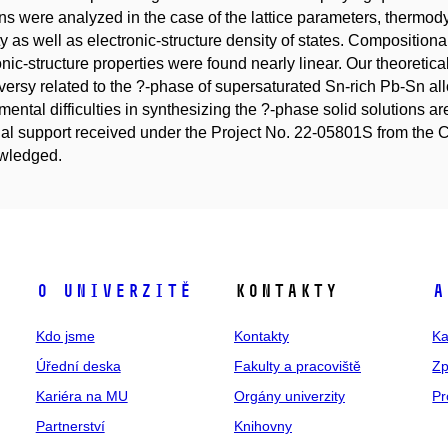
ons were analyzed in the case of the lattice parameters, thermod
ity as well as electronic-structure density of states. Composition
onic-structure properties were found nearly linear. Our theoreti
versy related to the ?-phase of supersaturated Sn-rich Pb-Sn all
mental difficulties in synthesizing the ?-phase solid solutions ar
ial support received under the Project No. 22-05801S from the 
wledged.
O univerzitě
Kontakty
A
Kdo jsme
Kontakty
Ka
Úřední deska
Fakulty a pracoviště
Zp
Kariéra na MU
Orgány univerzity
Pr
Partnerství
Knihovny