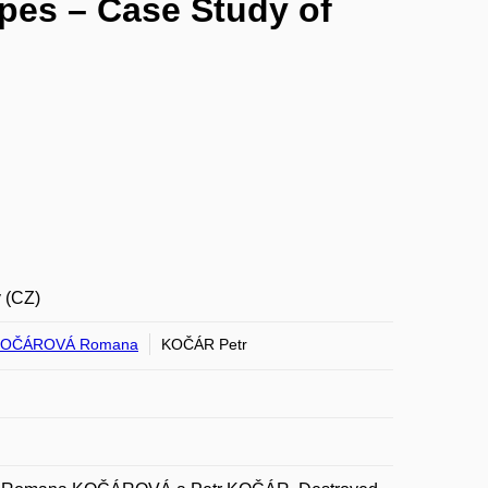
pes – Case Study of
v (CZ)
KOČÁROVÁ Romana
KOČÁR Petr