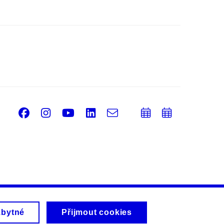
Facebook
Instagram
Youtube
LinkedIn
e-
Přidat
Přidat
Email
mail
do
do
kalendáře
kalendá
zbytné
Přijmout cookies