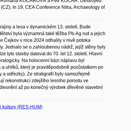
Ý; Romana KOČÁROVÁ a Petr KOČÁR. Destroyed
(CZ). In 19. CEA Conference Nitra, Archaeology of
jiny a lesa v dynamickém 13. století. Bude
lství byla významná také těžba Pb-Ag rud a jejich
e Čejkov v roce 2024 odhalily v nivě potoka
dy. Jednalo se o zahloubenou nádrž, jejíž stěny byly
 tyto stavby datovat do 70. let 12. století. Hlavní
eralogicky. Na holocenní bázi náplavu byl
 a uhlíků, který je pravděpodobně pozůstatkem po
 a odřezky). Ze stratigrafií byly samozřejmě
í rekonstrukci zdejšího lesního porostu ve
 odlesnění až po konečný výrobek dřevěné stavební
ké kultury (RES-HUM)