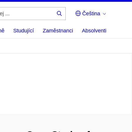
Čeština
Hledej
...
ně
Studující
Zaměstnanci
Absolventi