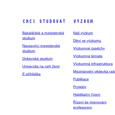
Chci studovat
Výzkum
Bakalářské a magisterské
Náš výzkum
studium
Dění ve výzkumu
Navazující magisterské
Výzkumné úspěchy
studium
Výzkumná témata
Doktorské studium
Výzkumná infrastruktura
Univerzita na celý život
Mezinárodní vědecká rad
E-přihláška
Publikace
Projekty
Habilitační řízení
Řízení ke jmenování
profesorem