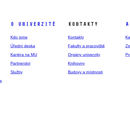
O univerzitě
Kontakty
A
Kdo jsme
Kontakty
Ka
Úřední deska
Fakulty a pracoviště
Zp
Kariéra na MU
Orgány univerzity
Pr
Partnerství
Knihovny
Služby
Budovy a místnosti
a