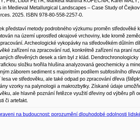
, Petr; Libor PETR; Markéta Martina KOPEČNÁ; Karel MAL
in Medieval Metallurgical Landscapes – Case Study of Čejkov 
rces. 2025. ISBN 978-80-558-2257-0.
ek představí metody podrobného výzkumu proměn středověké kra
tován na území uprostřed okrajové vrchoviny, kde kromě zemědě
zpracování. Archeologické vykopávky na středověkém důlním díl
věké zařízení na zpracování rud, konkrétně zařízení na praní ru
paných dřevěných desek a rám byl z klád. Dendrochronologicky lze
grafickou složku tvořila hlušina analyzovaná geochemicky a min
ným záborem sediment s majoritním podílem subfosilního dřeva
 lesa ve středověku, ale také odpad po zpracování dřeva (štěpky
ány vzorky na palynologii a makrozbytky. Získané údaje umožňuj
věku, ale hlavně poznání řetězce využití dřeviny od výběru při
i či artefakt.
praveni na budoucnost: porozumění dlouhodobé odolnosti lids