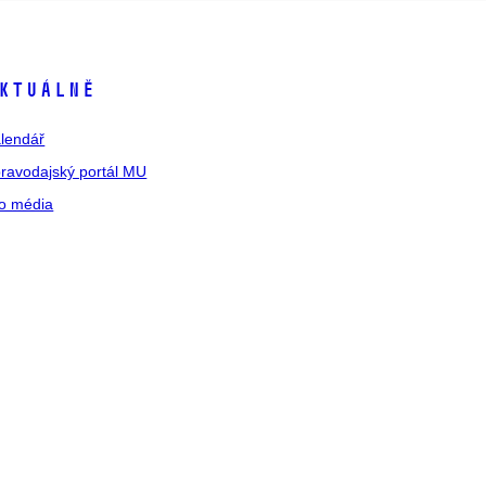
ktuálně
lendář
ravodajský portál MU
o média