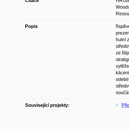
Citace
HRUBÝ
Woods 
Resou
Popis
říspěv
prezen
hutní 
středo
ze ští
strati
vytěže
kácení
odebír
středo
součást
Související projekty:
Při