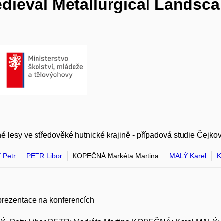
ieval Metallurgical Landsca
é lesy ve středověké hutnické krajině - případová studie Čejko
 Petr
PETR Libor
KOPEČNÁ Markéta Martina
MALÝ Karel
prezentace na konferencích