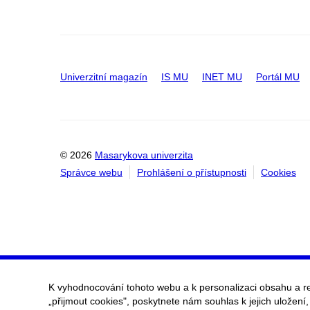
Univerzitní magazín
IS MU
INET MU
Portál MU
© 2026
Masarykova univerzita
Správce webu
Prohlášení o přístupnosti
Cookies
K vyhodnocování tohoto webu a k personalizaci obsahu a r
„přijmout cookies", poskytnete nám souhlas k jejich uložení