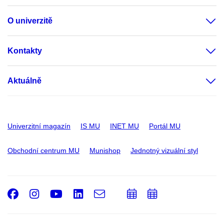
O univerzitě
Kontakty
Aktuálně
Univerzitní magazín
IS MU
INET MU
Portál MU
Obchodní centrum MU
Munishop
Jednotný vizuální styl
Facebook
Instagram
Youtube
LinkedIn
e-
Přidat
Přidat
Email
mail
do
do
kalendáře
kalendáře