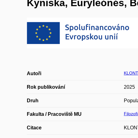
Kyniska, Euryleónés, B
KLONT
Autoři
Rok publikování
2025
Druh
Popula
Filozof
Fakulta / Pracoviště MU
Citace
KLONTZ