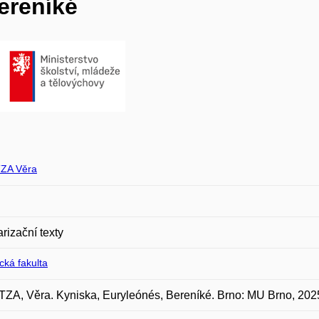
ereníké
ZA Věra
rizační texty
ická fakulta
A, Věra. Kyniska, Euryleónés, Bereníké. Brno: MU Brno, 2025