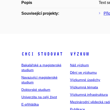
Popis
Text s
Související projekty:
Při
Chci studovat
Výzkum
Bakalářské a magisterské
Náš výzkum
studium
Dění ve výzkumu
Navazující magisterské
Výzkumné úspěchy
studium
Výzkumná témata
Doktorské studium
Výzkumná infrastruktura
Univerzita na celý život
Mezinárodní vědecká rad
E-přihláška
Publikace