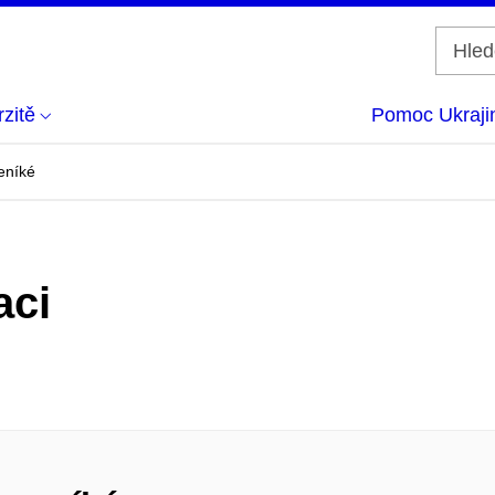
zitě
Pomoc Ukraji
eníké
aci