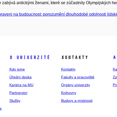
e zabývá antickými ženami, které se zúčastnily Olympijských her a
praveni na budoucnost: porozumění dlouhodobé odolnosti lids
O univerzitě
Kontakty
A
Kdo jsme
Kontakty
Ka
Úřední deska
Fakulty a pracoviště
Zp
Kariéra na MU
Orgány univerzity
Pr
Partnerství
Knihovny
Služby
Budovy a místnosti
a