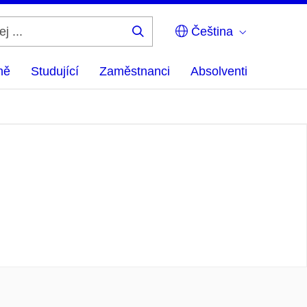
Čeština
Hledej
...
ně
Studující
Zaměstnanci
Absolventi