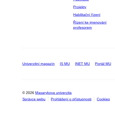
Projekty
Habilitační řízení
Řízení ke jmenování
profesorem
Univerzitní magazín
IS MU
INET MU
Portál MU
© 2026
Masarykova univerzita
Správce webu
Prohlášení o přístupnosti
Cookies