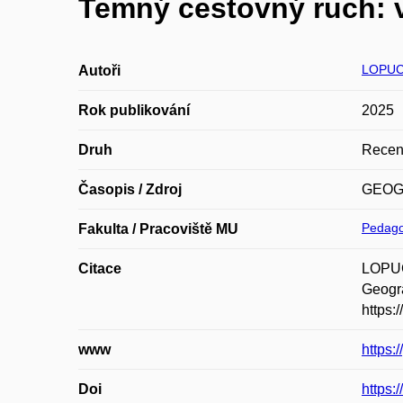
Temný cestovný ruch: v
LOPUC
Autoři
Rok publikování
2025
Druh
Recen
Časopis / Zdroj
GEOG
Pedago
Fakulta / Pracoviště MU
Citace
LOPUC
Geogra
https:
www
https:
Doi
https: