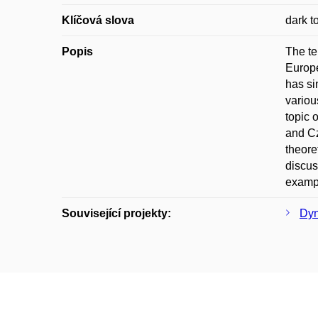
Klíčová slova
dark t
Popis
The te
Europe
has si
variou
topic 
and Cz
theore
discus
exampl
Související projekty:
Dyn