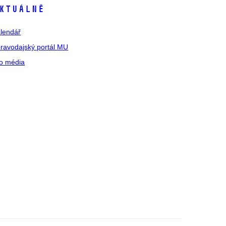
ktuálně
lendář
ravodajský portál MU
o média