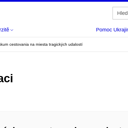
zitě
Pomoc Ukraji
kum cestovania na miesta tragických udalostí
aci