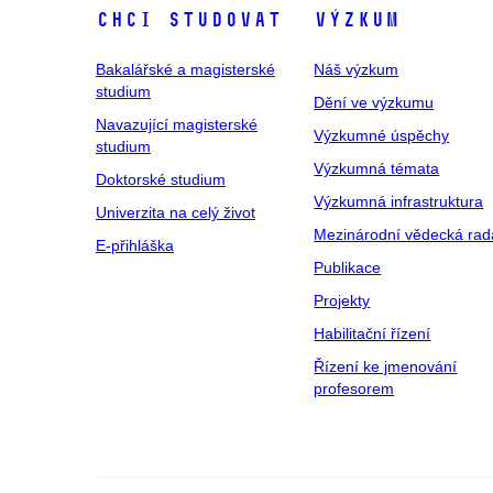
Chci studovat
Výzkum
Bakalářské a magisterské
Náš výzkum
studium
Dění ve výzkumu
Navazující magisterské
Výzkumné úspěchy
studium
Výzkumná témata
Doktorské studium
Výzkumná infrastruktura
Univerzita na celý život
Mezinárodní vědecká rad
E-přihláška
Publikace
Projekty
Habilitační řízení
Řízení ke jmenování
profesorem