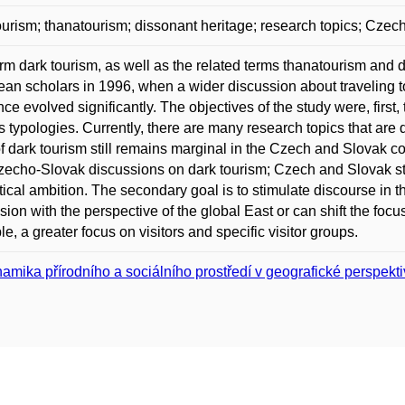
ourism; thanatourism; dissonant heritage; research topics; Czec
rm dark tourism, as well as the related terms thanatourism an
an scholars in 1996, when a wider discussion about traveling t
nce evolved significantly. The objectives of the study were, first
s typologies. Currently, there are many research topics that are qu
of dark tourism still remains marginal in the Czech and Slovak co
echo-Slovak discussions on dark tourism; Czech and Slovak stu
tical ambition. The secondary goal is to stimulate discourse in t
sion with the perspective of the global East or can shift the focus
e, a greater focus on visitors and specific visitor groups.
amika přírodního a sociálního prostředí v geografické perspekt