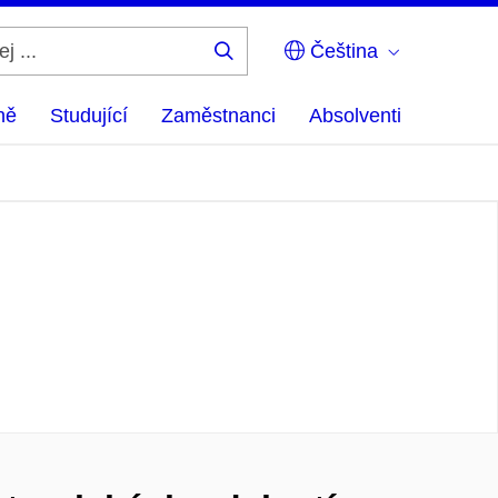
Čeština
Hledej
...
ně
Studující
Zaměstnanci
Absolventi