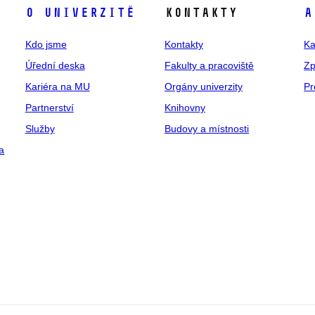
O univerzitě
Kontakty
A
Kdo jsme
Kontakty
Ka
Úřední deska
Fakulty a pracoviště
Zp
Kariéra na MU
Orgány univerzity
Pr
Partnerství
Knihovny
Služby
Budovy a místnosti
a