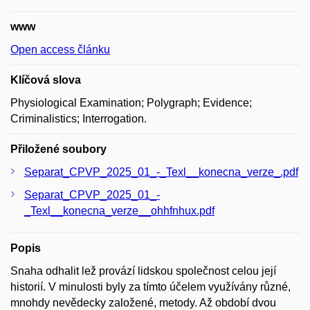
www
Open access článku
Klíčová slova
Physiological Examination; Polygraph; Evidence;
Criminalistics; Interrogation.
Přiložené soubory
Separat_CPVP_2025_01_-_Texl__konecna_verze_.pdf
Separat_CPVP_2025_01_-
_Texl__konecna_verze__ohhfnhux.pdf
Popis
Snaha odhalit lež provází lidskou společnost celou její
historií. V minulosti byly za tímto účelem využívány různé,
mnohdy nevědecky založené, metody. Až období dvou