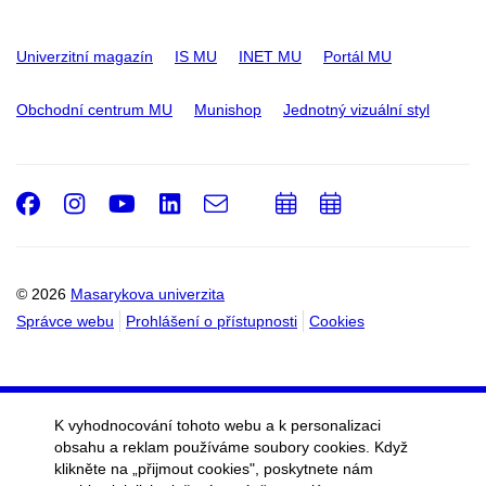
Univerzitní magazín
IS MU
INET MU
Portál MU
Obchodní centrum MU
Munishop
Jednotný vizuální styl
Facebook
Instagram
Youtube
LinkedIn
e-
Přidat
Přidat
Email
mail
do
do
kalendáře
kalendáře
© 2026
Masarykova univerzita
Správce webu
Prohlášení o přístupnosti
Cookies
K vyhodnocování tohoto webu a k personalizaci
obsahu a reklam používáme soubory cookies. Když
klikněte na „přijmout cookies", poskytnete nám