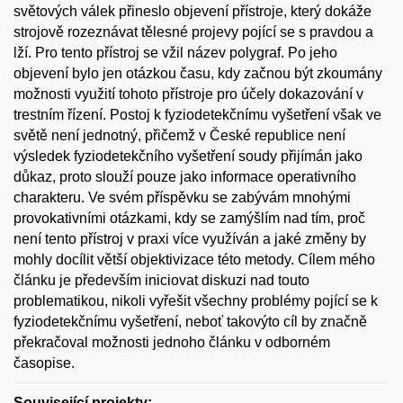
světových válek přineslo objevení přístroje, který dokáže
strojově rozeznávat tělesné projevy pojící se s pravdou a
lží. Pro tento přístroj se vžil název polygraf. Po jeho
objevení bylo jen otázkou času, kdy začnou být zkoumány
možnosti využití tohoto přístroje pro účely dokazování v
trestním řízení. Postoj k fyziodetekčnímu vyšetření však ve
světě není jednotný, přičemž v České republice není
výsledek fyziodetekčního vyšetření soudy přijímán jako
důkaz, proto slouží pouze jako informace operativního
charakteru. Ve svém příspěvku se zabývám mnohými
provokativními otázkami, kdy se zamýšlím nad tím, proč
není tento přístroj v praxi více využíván a jaké změny by
mohly docílit větší objektivizace této metody. Cílem mého
článku je především iniciovat diskuzi nad touto
problematikou, nikoli vyřešit všechny problémy pojící se k
fyziodetekčnímu vyšetření, neboť takovýto cíl by značně
překračoval možnosti jednoho článku v odborném
časopise.
Související projekty: