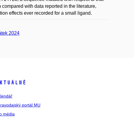
compared with data reported in the literature,
ion effects ever recorded for a small ligand.
átek 2024
ktuálně
lendář
ravodajský portál MU
o média