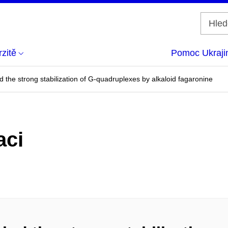
zitě
Pomoc Ukraji
d the strong stabilization of G-quadruplexes by alkaloid fagaronine
aci