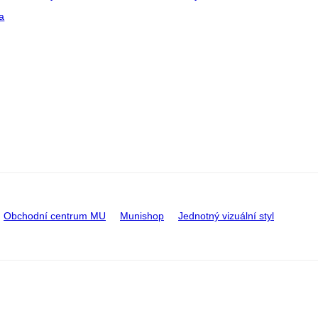
a
Obchodní centrum MU
Munishop
Jednotný vizuální styl