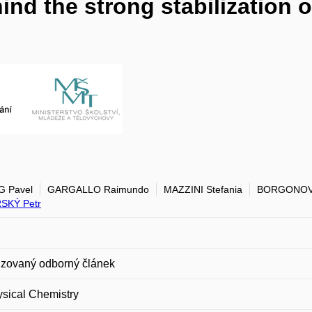
ind the strong stabilization
G Pavel
GARGALLO Raimundo
MAZZINI Stefania
BORGONOVO
SKÝ Petr
zovaný odborný článek
sical Chemistry