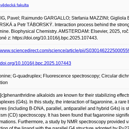
ovědecká fakulta
G, Pavel; Raimundo GARGALLO; Stefania MAZZINI; Giglio
KÁ a Petr TÁBORSKÝ. Interaction process behind the strong s
nine. Biophysical Chemistry. AMSTERDAM: Elsevier, 2025, roč.
né z: https://doi.org/10.1016/j.bpc.2025.107443.
//www.sciencedirect.com/science/article/pii/S0301462225000
//doi.org/10.1016/j.bpc.2025.107443
nine; G-quadruplex; Fluorescence spectroscopy; Circular dic
tion
c]phenanthridine alkaloids are known for their stabilizing effec
plexes (G4s). In this study, the interaction of fagaronine, a rar
ures (including B-DNA, parallel, antiparallel and hybrid G4s) is 
ism (CD) spectroscopy. It has been found that fagaronine signific
mations. Furthermore, a study by NMR spectroscopy provided v
ction of the ligand with the parallel G4 structure adopted by P