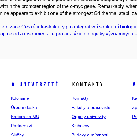
within the promoter region of the c-myc gene. Remarkably, when 
nine appears to exhibit one of the strongest G4 thermal stabilizat
ernizace České infrastruktury pro integrativní strukturní biologii
oj metod a instrumentace pro analýzu biologicky významných l
O univerzitě
Kontakty
A
Kdo jsme
Kontakty
Ka
Úřední deska
Fakulty a pracoviště
Zp
Kariéra na MU
Orgány univerzity
Pr
Partnerství
Knihovny
Služby
Budovy a místnosti