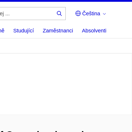
Čeština
Hledej
...
ně
Studující
Zaměstnanci
Absolventi