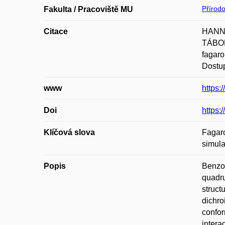
Přírod
Fakulta / Pracoviště MU
Citace
HANNI
TÁBORS
fagaro
Dostup
www
https:
Doi
https:
Klíčová slova
Fagaro
simula
Popis
Benzo[
quadru
struct
dichro
confor
intera