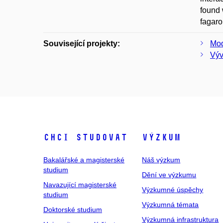
found 
fagaro
Související projekty:
Mod
Výv
Chci studovat
Výzkum
Bakalářské a magisterské
Náš výzkum
studium
Dění ve výzkumu
Navazující magisterské
Výzkumné úspěchy
studium
Výzkumná témata
Doktorské studium
Výzkumná infrastruktura