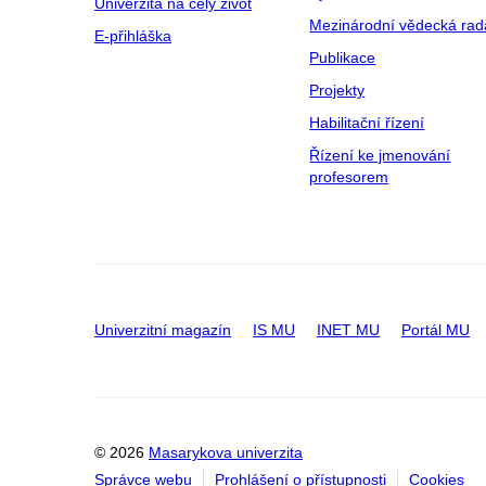
Univerzita na celý život
Mezinárodní vědecká rad
E-přihláška
Publikace
Projekty
Habilitační řízení
Řízení ke jmenování
profesorem
Univerzitní magazín
IS MU
INET MU
Portál MU
© 2026
Masarykova univerzita
Správce webu
Prohlášení o přístupnosti
Cookies