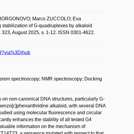
la BORGONOVO; Marco ZUCCOLO; Eva
tabilization of G-quadruplexes by alkaloid
 323, August 2025, s. 1-12. ISSN 0301-4622.
559?via%3Dihub
hroism spectroscopy; NMR spectroscopy; Docking
ts on non-canonical DNA structures, particularly G-
e benzo[c]phenanthridine alkaloid, with several DNA
studied using molecular fluorescence and circular
antly enhances the stability of all tested G4
aluable information on the mechanism of
u22T14T23, a sequence mutated with respect to that