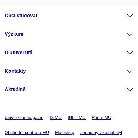
Chci studovat
Výzkum
O univerzitě
Kontakty
Aktuálně
Univerzitní magazín
IS MU
INET MU
Portál MU
Obchodní centrum MU
Munishop
Jednotný vizuální styl