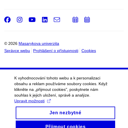
Facebook
Instagram
Youtube
LinkedIn
e-
Přidat
Přidat
Email
mail
do
do
kalendáře
kalendáře
© 2026
Masarykova univerzita
Správce webu
Prohlášení o přístupnosti
Cookies
K vyhodnocování tohoto webu a k personalizaci
obsahu a reklam používáme soubory cookies. Když
klikněte na „přijmout cookies", poskytnete nám
souhlas k jejich uložení, správě a analýze.
Upravit možnosti
Jen nezbytné
Přijmout cookies