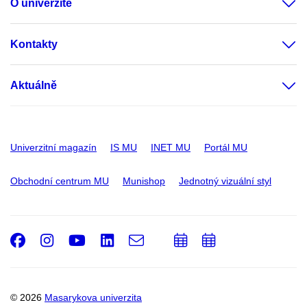
O univerzitě
Kontakty
Aktuálně
Univerzitní magazín
IS MU
INET MU
Portál MU
Obchodní centrum MU
Munishop
Jednotný vizuální styl
Facebook
Instagram
Youtube
LinkedIn
e-
Přidat
Přidat
Email
mail
do
do
kalendáře
kalendáře
© 2026
Masarykova univerzita