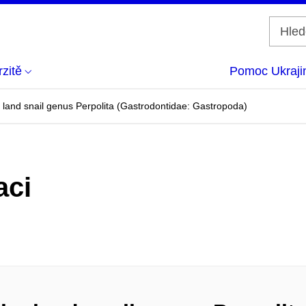
zitě
Pomoc Ukraji
e land snail genus Perpolita (Gastrodontidae: Gastropoda)
aci