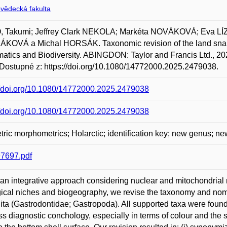
ovědecká fakulta
, Takumi; Jeffrey Clark NEKOLA; Markéta NOVÁKOVÁ; Eva L
OVÁ a Michal HORSÁK. Taxonomic revision of the land snail 
atics and Biodiversity. ABINGDON: Taylor and Francis Ltd., 2025
Dostupné z: https://doi.org/10.1080/14772000.2025.2479038.
//doi.org/10.1080/14772000.2025.2479038
//doi.org/10.1080/14772000.2025.2479038
ric morphometrics; Holarctic; identification key; new genus; 
7697.pdf
an integrative approach considering nuclear and mitochondrial
ical niches and biogeography, we revise the taxonomy and nome
ita (Gastrodontidae; Gastropoda). All supported taxa were found t
s diagnostic conchology, especially in terms of colour and the str