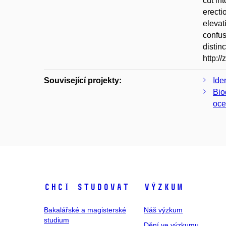
cut in
erecti
elevat
confus
distin
http:
Související projekty:
Ide
Bio
oce
Chci studovat
Výzkum
Bakalářské a magisterské
Náš výzkum
studium
Dění ve výzkumu