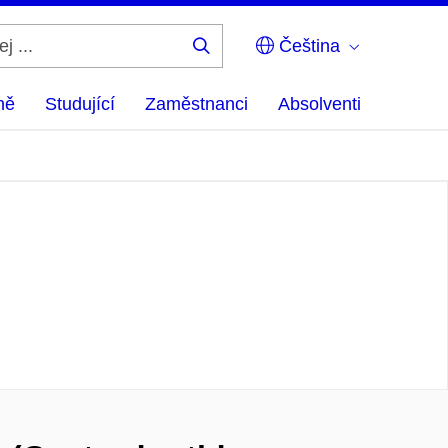
Čeština
Hledej
...
ně
Studující
Zaměstnanci
Absolventi