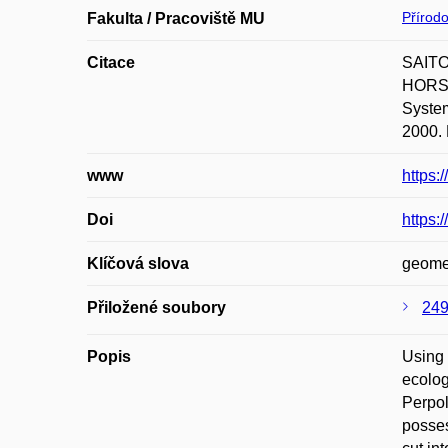
Přírod
Fakulta / Pracoviště MU
Citace
SAITO
HORSÁK
System
2000. 
www
https:
Doi
https:
Klíčová slova
geomet
Přiložené soubory
249
Popis
Using 
ecolog
Perpol
posses