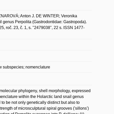
ÍZNAROVÁ; Anton J. DE WINTER; Veronika
genus Perpolita (Gastrodontidae: Gastropoda).
, roč. 23, č. 1, s. "2479038", 22 s. ISSN 1477-
new subspecies; nomenclature
 molecular phylogeny, shell morphology, expressed
nclature within the Holarctic land snail genus
o be not only genetically distinct but also to
ength of microsculptural spiral grooves ('sillons')