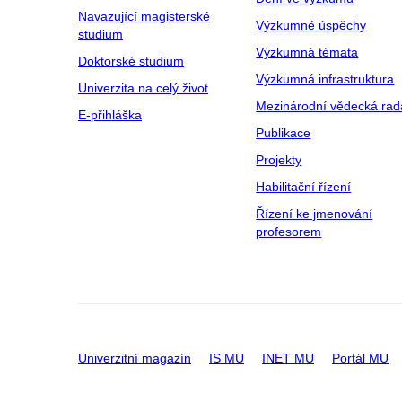
Navazující magisterské
Výzkumné úspěchy
studium
Výzkumná témata
Doktorské studium
Výzkumná infrastruktura
Univerzita na celý život
Mezinárodní vědecká rad
E-přihláška
Publikace
Projekty
Habilitační řízení
Řízení ke jmenování
profesorem
Univerzitní magazín
IS MU
INET MU
Portál MU