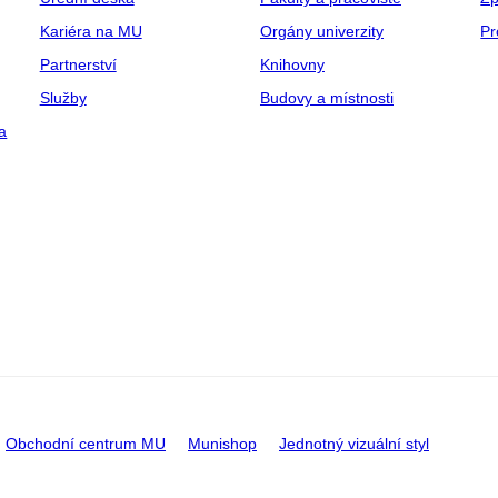
Kariéra na MU
Orgány univerzity
Pr
Partnerství
Knihovny
Služby
Budovy a místnosti
a
Obchodní centrum MU
Munishop
Jednotný vizuální styl