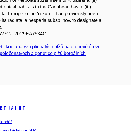
ation of Perpolita suzannae into P. dalliana; (ii)
ropical habitats in the Caribbean basin; (iii)
ental Europe to the Yukon. It had previously been
lita radiatella hesperia subsp. nov. to designate a
e.
1C-A27C-F20C9EA7534C
tickou analýzu plicnatých plžů na druhové úrovni
 společenstvech a genetice plžů boreálních
ktuálně
lendář
ravodajský portál MU