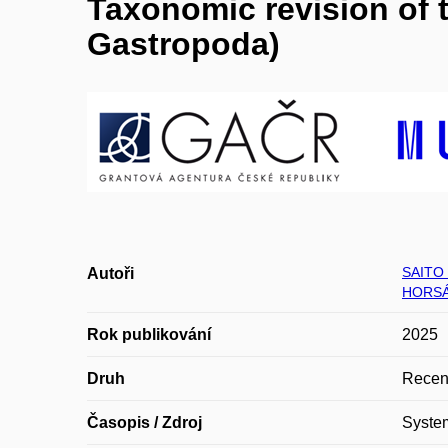
Taxonomic revision of t
Gastropoda)
SAITO 
Autoři
HORSÁ
Rok publikování
2025
Druh
Recen
Časopis / Zdroj
System