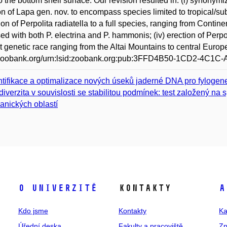
to the bottom shell surface. Our revision resulted in: (i) synonymiz
on of Lapa gen. nov. to encompass species limited to tropical/subt
ion of Perpolita radiatella to a full species, ranging from Contin
ed with both P. electrina and P. hammonis; (iv) erection of Perpo
ct genetic race ranging from the Altai Mountains to central Europ
//zoobank.org/urn:lsid:zoobank.org:pub:3FFD4B50-1CD2-4C
ntifikace a optimalizace nových úseků jaderné DNA pro fylogene
diverzita v souvislosti se stabilitou podmínek: test založený na
anických oblastí
O univerzitě
Kontakty
A
Kdo jsme
Kontakty
Ka
Úřední deska
Fakulty a pracoviště
Zp