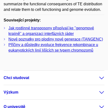
summarize the functional consequences of TE distribution
and relate them to cell functioning and genome evolution.
Související projekty:
Jak rostlinné transposony přispívají ke "genomové
krajině" a organizaci interfázních jáder
Nové poznatky pro plodiny nové generace (TANGENC)
Příčiny a důsledky evoluce frekvence rekombinace u
eukaryotických linií lišících se typem chromozomů
Chci studovat
Výzkum
O univerzitě