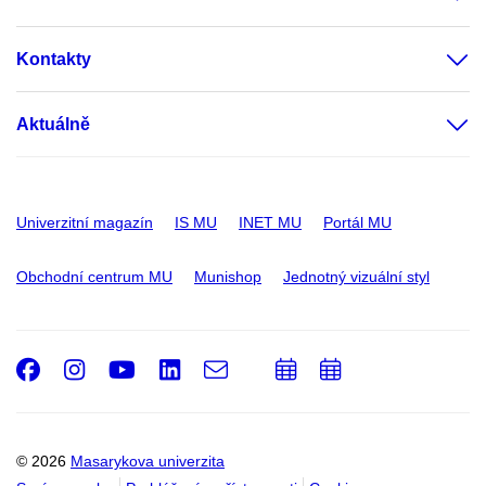
Kontakty
Aktuálně
Univerzitní magazín
IS MU
INET MU
Portál MU
Obchodní centrum MU
Munishop
Jednotný vizuální styl
Facebook
Instagram
Youtube
LinkedIn
e-
Přidat
Přidat
Email
mail
do
do
kalendáře
kalendáře
© 2026
Masarykova univerzita