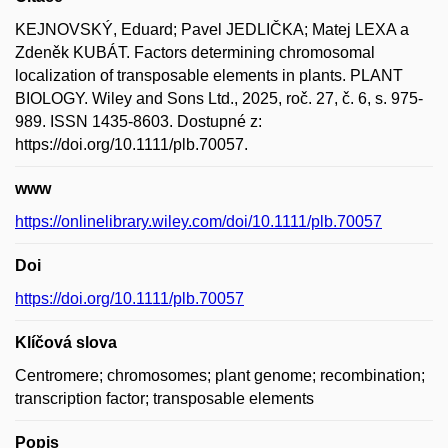
KEJNOVSKÝ, Eduard; Pavel JEDLIČKA; Matej LEXA a
Zdeněk KUBÁT. Factors determining chromosomal
localization of transposable elements in plants. PLANT
BIOLOGY. Wiley and Sons Ltd., 2025, roč. 27, č. 6, s. 975-
989. ISSN 1435-8603. Dostupné z:
https://doi.org/10.1111/plb.70057.
www
https://onlinelibrary.wiley.com/doi/10.1111/plb.70057
Doi
https://doi.org/10.1111/plb.70057
Klíčová slova
Centromere; chromosomes; plant genome; recombination;
transcription factor; transposable elements
Popis