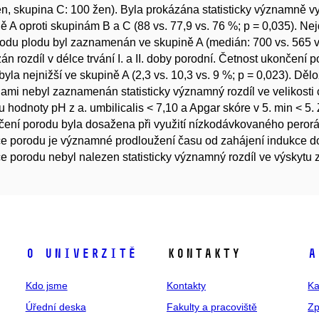
n, skupina C: 100 žen). Byla prokázána statisticky významně v
ě A oproti skupinám B a C (88 vs. 77,9 vs. 76 %; p = 0,035). Ne
odu plodu byl zaznamenán ve skupině A (medián: 700 vs. 565 vs
án rozdíl v délce trvání I. a II. doby porodní. Četnost ukončen
byla nejnižší ve skupině A (2,3 vs. 10,3 vs. 9 %; p = 0,023). D
ami nebyl zaznamenán statisticky významný rozdíl ve velikosti ce
u hodnoty pH z a. umbilicalis < 7,10 a Apgar skóre v 5. min < 5
ení porodu byla dosažena při využití nízkodávkovaného peror
e porodu je významné prodloužení času od zahájení indukce d
e porodu nebyl nalezen statisticky významný rozdíl ve výskytu 
O univerzitě
Kontakty
A
Kdo jsme
Kontakty
Ka
Úřední deska
Fakulty a pracoviště
Zp