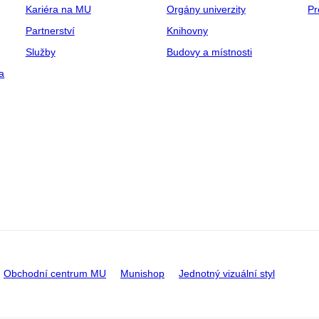
Kariéra na MU
Orgány univerzity
Pr
Partnerství
Knihovny
Služby
Budovy a místnosti
a
Obchodní centrum MU
Munishop
Jednotný vizuální styl