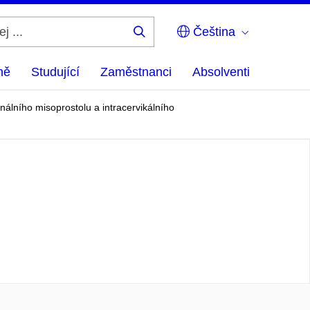
Čeština
Hledej
...
ně
Studující
Zaměstnanci
Absolventi
álního misoprostolu a intracervikálního