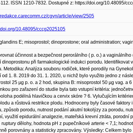
-112. ISSN 1210-7832. Dostupné z: https://doi.org/10.48095/c
//redakce.carecomm.cz/cgyn/article/view/2505
//doi.org/10.48095/cccg2025105
glandins E; misoprostol; dinoprostone; oral administration; vagin
orovnat účinnost a bezpečnost perorálního ( p. o.) a vaginálního (
 dinoprostonu při farmakologické indukci porodu. Identifikovat
. Metodika: Analýza souboru rodiček, které porodily na Gyneko
 od 1. 8. 2019 do 31. 1. 2020, u nichž bylo využito jedno z nás
ostol 25 µg p. o. a 2 hod, skupina B: misoprostol 50 µg vag. a 6
kou pro zařazení do studie byla tato vstupní kritéria: jednočetn
poloha podélná hlavičkou a cervix skóre ? 6. Vylučujícím kritér
lodu a růstová restrikce plodu. Hodnoceny byly časové faktory
, způsob porodu, nutnost podání akutní tokolýzy za porodu, nutn
í, využití epidurální analgezie, mateřská krevní ztráta, porodn
 ruptury dělohy, hodnota pH z pupečníkové arterie < 7,1; hodnot
ně porovnány a statisticky zpracovány. Výsledky: Celkem bylo 