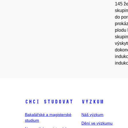
145 že
skupin
do por
prokáz
plodu 
skupin
výskyt
dokonč
indukc
indukc
Chci studovat
Výzkum
Bakalářské a magisterské
Náš výzkum
studium
Dění ve výzkumu