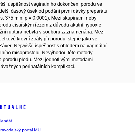
yšší úspěšnost vaginálního dokončení porodu ve
jdelší časový úsek od podání první dávky preparátu
. 375 min; p = 0,0001). Mezi skupinami nebyl
í porodu císařským řezem z důvodu akutní hypoxie
ěložní ruptura nebyla v souboru zaznamenána. Mezi
lkové krevní ztráty při porodu, stejně jako ve
. Závěr: Nejvyšší úspěšnost s ohledem na vaginální
álního misoprostolu. Nevýhodou této metody
o porodu plodu. Mezi jednotlivými metodami
závažných perinatálních komplikací.
ktuálně
lendář
ravodajský portál MU