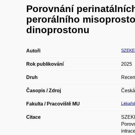
Porovnání perinatální
perorálního misoprosto
dinoprostonu
SZEKE
Autoři
Rok publikování
2025
Druh
Recen
Časopis / Zdroj
Česká
Lékařsk
Fakulta / Pracoviště MU
Citace
SZEKE
Porovn
intrac