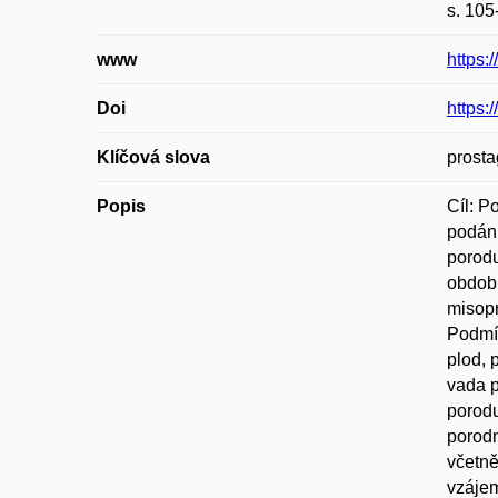
s. 105
www
https:
Doi
https:
Klíčová slova
prosta
Popis
Cíl: P
podání
porodu
období
misopr
Podmín
plod, 
vada p
porodu
porodn
včetně
vzájem