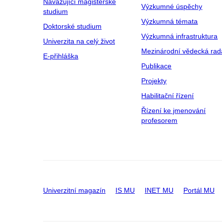
Navazující magisterské
Výzkumné úspěchy
studium
Výzkumná témata
Doktorské studium
Výzkumná infrastruktura
Univerzita na celý život
Mezinárodní vědecká rad
E-přihláška
Publikace
Projekty
Habilitační řízení
Řízení ke jmenování
profesorem
Univerzitní magazín
IS MU
INET MU
Portál MU