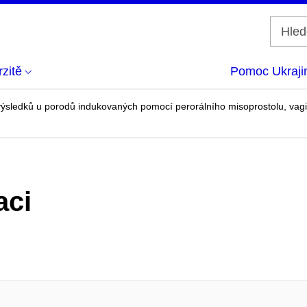
zitě
Pomoc Ukraji
výsledků u porodů indukovaných pomocí perorálního misoprostolu, vagin
aci