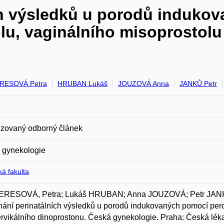
ch výsledků u porodů induko
lu, vaginálního misoprostolu 
RESOVÁ Petra
HRUBAN Lukáš
JOUZOVÁ Anna
JANKŮ Petr
zovaný odborný článek
 gynekologie
á fakulta
RESOVÁ, Petra; Lukáš HRUBAN; Anna JOUZOVÁ; Petr J
ání perinatálních výsledků u porodů indukovaných pomocí pero
ervikálního dinoprostonu. Česká gynekologie. Praha: Česká lékař