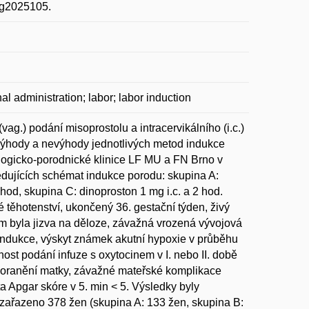
ccg2025105.
al administration; labor; labor induction
vag.) podání misoprostolu a intracervikálního (i.c.)
 výhody a nevýhody jednotlivých metod indukce
logicko-porodnické klinice LF MU a FN Brno v
ledujících schémat indukce porodu: skupina A:
 hod, skupina C: dinoproston 1 mg i.c. a 2 hod.
é těhotenství, ukončený 36. gestační týden, živý
iem byla jizva na děloze, závažná vrozená vývojová
 indukce, výskyt známek akutní hypoxie v průběhu
ost podání infuze s oxytocinem v I. nebo II. době
í poranění matky, závažné mateřské komplikace
a Apgar skóre v 5. min < 5. Výsledky byly
zařazeno 378 žen (skupina A: 133 žen, skupina B: