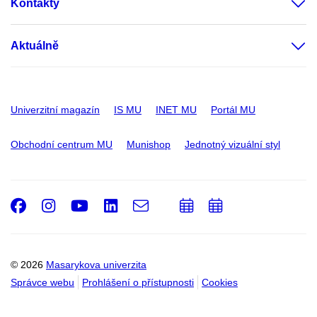
Kontakty
Aktuálně
Univerzitní magazín
IS MU
INET MU
Portál MU
Obchodní centrum MU
Munishop
Jednotný vizuální styl
Facebook
Instagram
Youtube
LinkedIn
e-
Přidat
Přidat
Email
mail
do
do
kalendáře
kalendáře
© 2026
Masarykova univerzita
Správce webu
Prohlášení o přístupnosti
Cookies