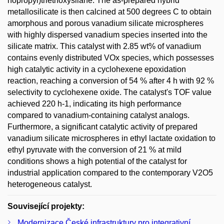
nopropyl)triethoxysilane. The as-prepared hybrid
metallosilicate is then calcined at 500 degrees C to obtain
amorphous and porous vanadium silicate microspheres
with highly dispersed vanadium species inserted into the
silicate matrix. This catalyst with 2.85 wt% of vanadium
contains evenly distributed VOx species, which possesses
high catalytic activity in a cyclohexene epoxidation
reaction, reaching a conversion of 54 % after 4 h with 92 %
selectivity to cyclohexene oxide. The catalyst's TOF value
achieved 220 h-1, indicating its high performance
compared to vanadium-containing catalyst analogs.
Furthermore, a significant catalytic activity of prepared
vanadium silicate microspheres in ethyl lactate oxidation to
ethyl pyruvate with the conversion of 21 % at mild
conditions shows a high potential of the catalyst for
industrial application compared to the contemporary V2O5
heterogeneous catalyst.
Související projekty:
Modernizace České infrastruktury pro integrativní