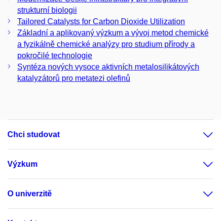
strukturní biologii
Tailored Catalysts for Carbon Dioxide Utilization
Základní a aplikovaný výzkum a vývoj metod chemické
a fyzikálně chemické analýzy pro studium přírody a
pokročilé technologie
Syntéza nových vysoce aktivních metalosilikátových
katalyzátorů pro metatezi olefinů
Chci studovat
Výzkum
O univerzitě