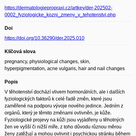
https://dermatologiepropraxi.cz/artkey/der-202502-
0002_fyziologicke_kozni_zmeny_v_tehotenstvi.php
Doi
https://doi.org/10.36290/der.2025.010
Klíčová slova
pregnancy, physiological changes, skin,
hyperpigmentation, acne vulgaris, hair and nail changes
Popis
V těhotenství dochází vlivem hormonálních, ale i dalších
fyziologických faktorů k celé řadě změn, které jsou
zaměřené na podporu vývoje nového jedince. Jedním z
orgánů, který je těmito změnami ovlivněn, je kůže.
Fyziologické projevy na kůži jsou vyjádřeny u těhotných
žen ve vyšší či nižší míře, z toho důvodu různou měrou
ženy zatěžují a mohou ovlivnit i psychickou stránku během