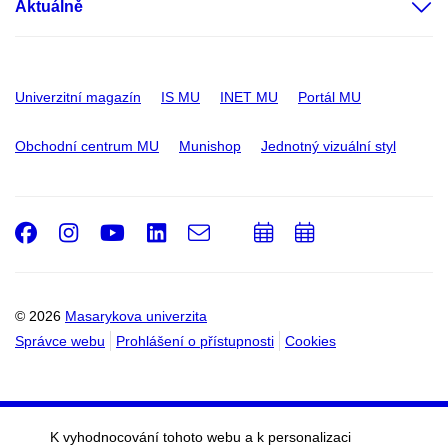
Aktuálně
Univerzitní magazín
IS MU
INET MU
Portál MU
Obchodní centrum MU
Munishop
Jednotný vizuální styl
Facebook
Instagram
Youtube
LinkedIn
e-
Přidat
Přidat
Email
mail
do
do
kalendáře
kalendáře
© 2026
Masarykova univerzita
Správce webu
Prohlášení o přístupnosti
Cookies
K vyhodnocování tohoto webu a k personalizaci