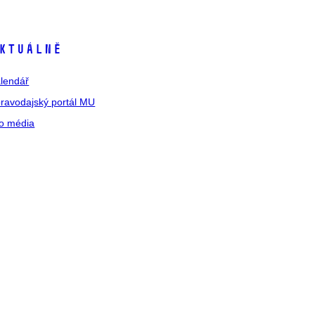
ktuálně
lendář
ravodajský portál MU
o média