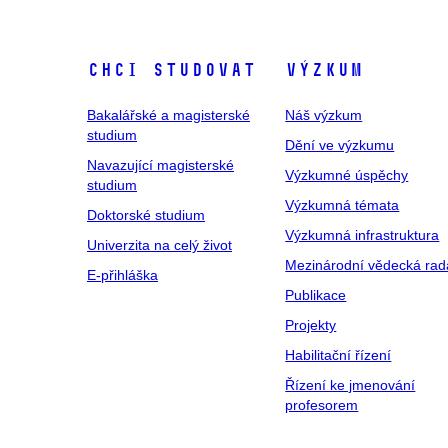
Chci studovat
Výzkum
Bakalářské a magisterské
Náš výzkum
studium
Dění ve výzkumu
Navazující magisterské
Výzkumné úspěchy
studium
Výzkumná témata
Doktorské studium
Výzkumná infrastruktura
Univerzita na celý život
Mezinárodní vědecká rad
E-přihláška
Publikace
Projekty
Habilitační řízení
Řízení ke jmenování
profesorem