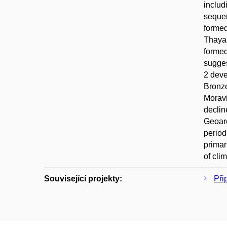
includ
sequen
formed
Thaya 
formed
sugges
2 deve
Bronze
Moravi
declin
Geoarc
period
primar
of cli
Související projekty:
Při