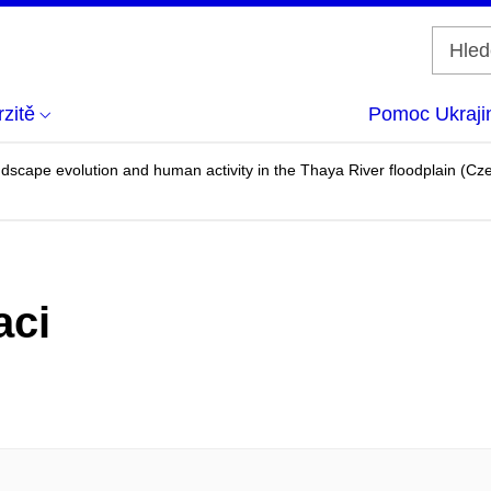
zitě
Pomoc Ukraji
andscape evolution and human activity in the Thaya River floodplain (Cz
aci