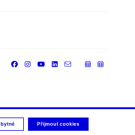
Facebook
Instagram
Youtube
LinkedIn
e-
Přidat
Přidat
Email
mail
do
do
kalendáře
kalendá
zbytné
Přijmout cookies