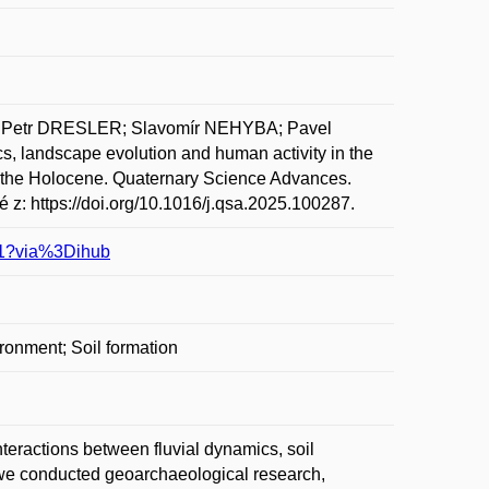
Petr DRESLER; Slavomír NEHYBA; Pavel
 landscape evolution and human activity in the
o the Holocene. Quaternary Science Advances.
 z: https://doi.org/10.1016/j.qsa.2025.100287.
231?via%3Dihub
ronment; Soil formation
eractions between fluvial dynamics, soil
, we conducted geoarchaeological research,