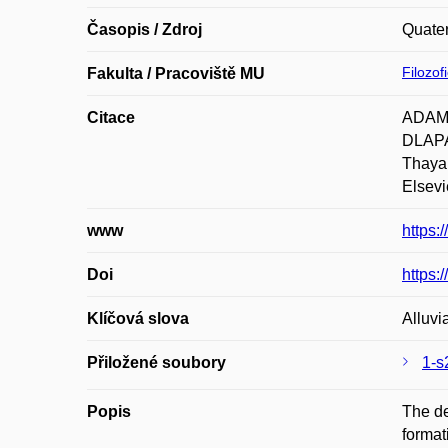
Časopis / Zdroj
Quate
Filozof
Fakulta / Pracoviště MU
Citace
ADAME
DLAPA;
Thaya 
Elsevi
www
https:
Doi
https:
Klíčová slova
Alluvi
Přiložené soubory
1-s
Popis
The de
format