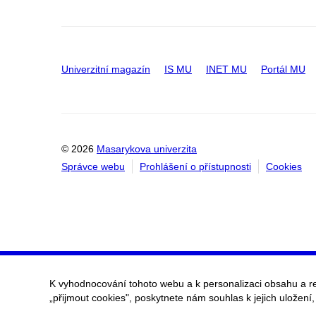
Univerzitní magazín
IS MU
INET MU
Portál MU
© 2026
Masarykova univerzita
Správce webu
Prohlášení o přístupnosti
Cookies
K vyhodnocování tohoto webu a k personalizaci obsahu a r
„přijmout cookies", poskytnete nám souhlas k jejich uložení