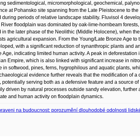
ing sedimentological, micromorphological, geochemical, palynolo
ce at Pohansko site spanning from the Late Pleistocene to the pr
 during periods of relative landscape stability. Fluvisol 4 deve
River floodplain was dominated by oak-lime-hornbeam forests, 
 in the later phase of the Neolithic (Middle Holocene), when th
ts agricultural expansion. From the Young/Late Bronze Age to t
loped, with a significant reduction of synanthropic plants and a
 Age, indicating limited human activity. A peak in deforestation 
an Empire, which is also linked with significant increase in nitr
e in softwood, pines, ferns, hygrophilous and aquatic plants, w
haeological evidence further reveals that the modification of a 
, potentially serving both as a defensive feature and a source o
ily driven by natural processes outside sandy elevation, further 
mate and human activity on floodplain dynamics.
praveni na budoucnost: porozumění dlouhodobé odolnosti lids