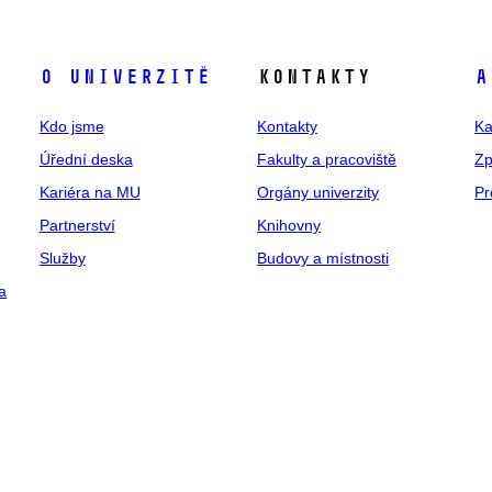
O univerzitě
Kontakty
A
Kdo jsme
Kontakty
Ka
Úřední deska
Fakulty a pracoviště
Zp
Kariéra na MU
Orgány univerzity
Pr
Partnerství
Knihovny
Služby
Budovy a místnosti
a