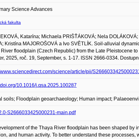
rnary Science Advances
ická fakulta
KOVÁ, Katarína; Michaela PRIŠŤÁKOVÁ; Nela DOLÁKOVÁ; 
 Kristína MAJOROŠOVÁ a Ivo SVĚTLÍK. Soil-alluvial dynamics,
River floodplain (Czech Republic) from the Late Pleistocene t
er, 2025, roč. 19, September, s. 1-17. ISSN 2666-0334. Dostupné
//www.sciencedirect.com/science/article/pii/S2666033425000
//doi.org/10.1016/j.qsa.2025.100287
al soils; Floodplain geoarchaeology; Human impact; Palaeoenvi
2.0-S2666033425000231-main.pdf
velopment of the Thaya River floodplain has been shaped by int
ion, and human activity. To better understand these processes