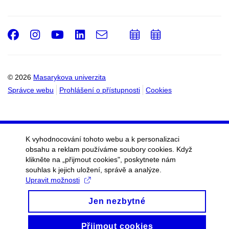
Facebook
Instagram
Youtube
LinkedIn
e-
Přidat
Přidat
Email
mail
do
do
kalendáře
kalendáře
© 2026
Masarykova univerzita
Správce webu
Prohlášení o přístupnosti
Cookies
K vyhodnocování tohoto webu a k personalizaci
obsahu a reklam používáme soubory cookies. Když
klikněte na „přijmout cookies", poskytnete nám
souhlas k jejich uložení, správě a analýze.
Upravit možnosti
Jen nezbytné
Přijmout cookies