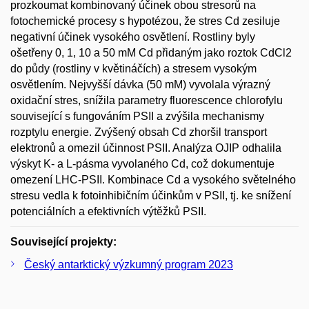
prozkoumat kombinovaný účinek obou stresorů na
fotochemické procesy s hypotézou, že stres Cd zesiluje
negativní účinek vysokého osvětlení. Rostliny byly
ošetřeny 0, 1, 10 a 50 mM Cd přidaným jako roztok CdCl2
do půdy (rostliny v květináčích) a stresem vysokým
osvětlením. Nejvyšší dávka (50 mM) vyvolala výrazný
oxidační stres, snížila parametry fluorescence chlorofylu
související s fungováním PSII a zvýšila mechanismy
rozptylu energie. Zvýšený obsah Cd zhoršil transport
elektronů a omezil účinnost PSII. Analýza OJIP odhalila
výskyt K- a L-pásma vyvolaného Cd, což dokumentuje
omezení LHC-PSII. Kombinace Cd a vysokého světelného
stresu vedla k fotoinhibičním účinkům v PSII, tj. ke snížení
potenciálních a efektivních výtěžků PSII.
Související projekty:
Český antarktický výzkumný program 2023