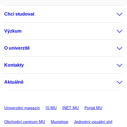
Chci studovat
Výzkum
O univerzitě
Kontakty
Aktuálně
Univerzitní magazín
IS MU
INET MU
Portál MU
Obchodní centrum MU
Munishop
Jednotný vizuální styl