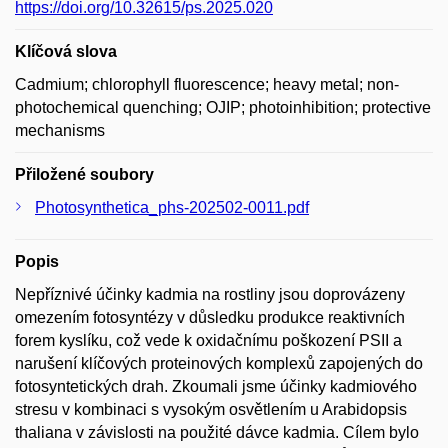
https://doi.org/10.32615/ps.2025.020
Klíčová slova
Cadmium; chlorophyll fluorescence; heavy metal; non-
photochemical quenching; OJIP; photoinhibition; protective
mechanisms
Přiložené soubory
Photosynthetica_phs-202502-0011.pdf
Popis
Nepříznivé účinky kadmia na rostliny jsou doprovázeny
omezením fotosyntézy v důsledku produkce reaktivních
forem kyslíku, což vede k oxidačnímu poškození PSII a
narušení klíčových proteinových komplexů zapojených do
fotosyntetických drah. Zkoumali jsme účinky kadmiového
stresu v kombinaci s vysokým osvětlením u Arabidopsis
thaliana v závislosti na použité dávce kadmia. Cílem bylo