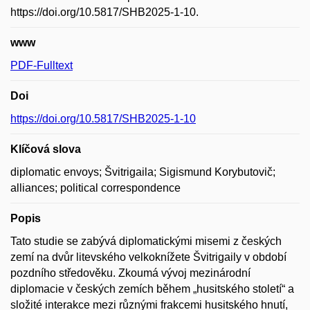
https://doi.org/10.5817/SHB2025-1-10.
www
PDF-Fulltext
Doi
https://doi.org/10.5817/SHB2025-1-10
Klíčová slova
diplomatic envoys; Švitrigaila; Sigismund Korybutovič;
alliances; political correspondence
Popis
Tato studie se zabývá diplomatickými misemi z českých
zemí na dvůr litevského velkoknížete Švitrigaily v období
pozdního středověku. Zkoumá vývoj mezinárodní
diplomacie v českých zemích během „husitského století“ a
složité interakce mezi různými frakcemi husitského hnutí,