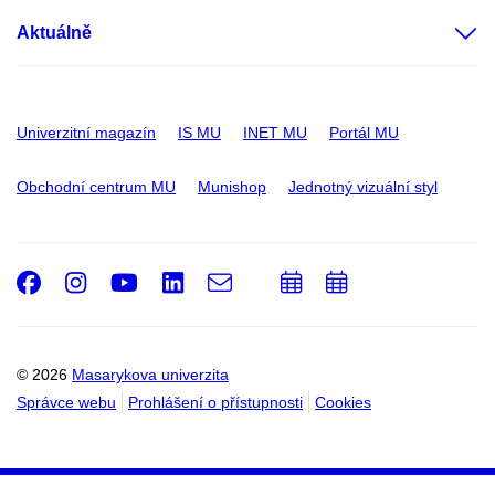
Aktuálně
Univerzitní magazín
IS MU
INET MU
Portál MU
Obchodní centrum MU
Munishop
Jednotný vizuální styl
Facebook
Instagram
Youtube
LinkedIn
e-
Přidat
Přidat
Email
mail
do
do
kalendáře
kalendáře
© 2026
Masarykova univerzita
Správce webu
Prohlášení o přístupnosti
Cookies