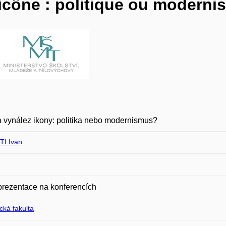
l’icône : politique ou modern
 vynález ikony: politika nebo modernismus?
I Ivan
prezentace na konferencích
ická fakulta