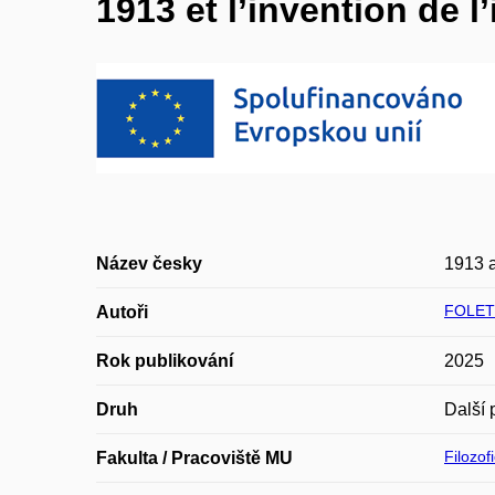
1913 et l’invention de 
Název česky
1913 a
FOLETT
Autoři
Rok publikování
2025
Druh
Další 
Filozof
Fakulta / Pracoviště MU