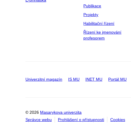
E-přihláška
Publikace
Projekty
Habilitační řízení
Řízení ke jmenování
profesorem
Univerzitní magazín
IS MU
INET MU
Portál MU
© 2026
Masarykova univerzita
Správce webu
Prohlášení o přístupnosti
Cookies