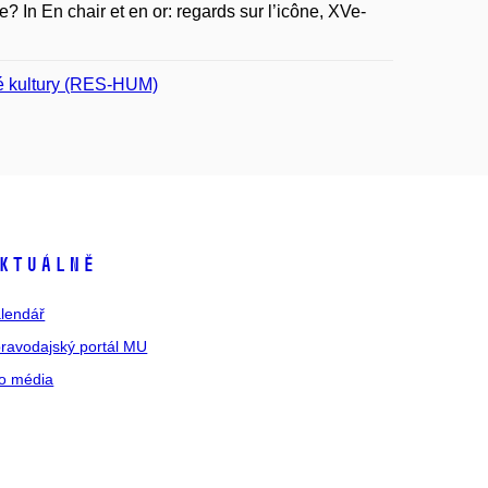
? In En chair et en or: regards sur l’icône, XVe-
ké kultury (RES-HUM)
ktuálně
lendář
ravodajský portál MU
o média