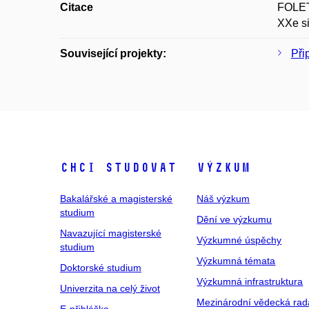
Citace
FOLETT
XXe si
Související projekty:
Při
Chci studovat
Výzkum
Bakalářské a magisterské
Náš výzkum
studium
Dění ve výzkumu
Navazující magisterské
Výzkumné úspěchy
studium
Výzkumná témata
Doktorské studium
Výzkumná infrastruktura
Univerzita na celý život
Mezinárodní vědecká rad