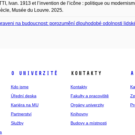
I, Ivan. 1913 et l’invention de l’icône : politique ou modernisme
ècle, Musée du Louvre. 2025.
praveni na budoucnost: porozumění dlouhodobé odolnosti lids
O univerzitě
Kontakty
A
Kdo jsme
Kontakty
Ka
Úřední deska
Fakulty a pracoviště
Zp
Kariéra na MU
Orgány univerzity
Pr
Partnerství
Knihovny
Služby
Budovy a místnosti
a