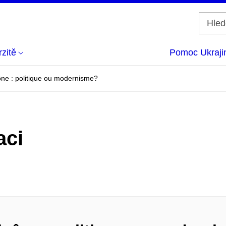
zitě
Pomoc Ukraji
icône : politique ou modernisme?
aci