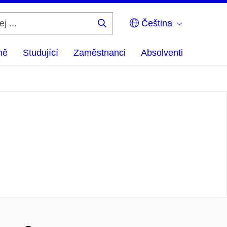
Čeština
Hledej
...
ně
Studující
Zaměstnanci
Absolventi