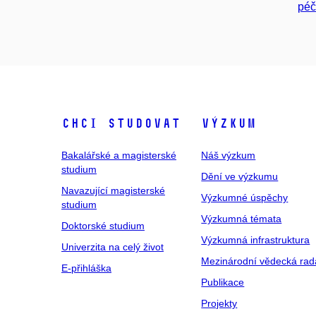
péč
Chci studovat
Výzkum
Bakalářské a magisterské
Náš výzkum
studium
Dění ve výzkumu
Navazující magisterské
Výzkumné úspěchy
studium
Výzkumná témata
Doktorské studium
Výzkumná infrastruktura
Univerzita na celý život
Mezinárodní vědecká rad
E-přihláška
Publikace
Projekty