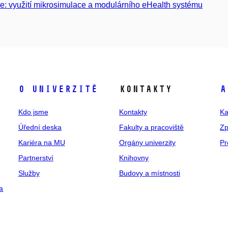
e: využití mikrosimulace a modulárního eHealth systému
O univerzitě
Kontakty
A
Kdo jsme
Kontakty
Ka
Úřední deska
Fakulty a pracoviště
Zp
Kariéra na MU
Orgány univerzity
Pr
Partnerství
Knihovny
Služby
Budovy a místnosti
a