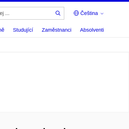
Čeština
Hledej
...
ně
Studující
Zaměstnanci
Absolventi