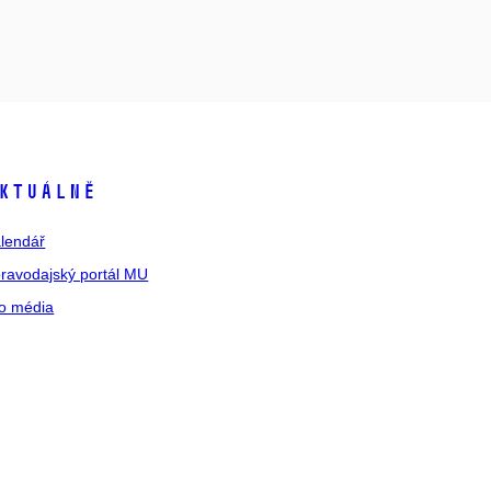
ktuálně
lendář
ravodajský portál MU
o média