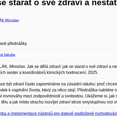
 se starat o své zdraví a nes
K Miroslav
ané přednášky
á fakulta
K, Miroslav. Jak se dělá zdraví: jak se starat o své zdraví a ne
ních sester a koordinátorů klinických hodnocení. 2025.
ze být zdraví často zapomínáme na zásadní otázku: proč chceme
edek k naplnění života, který za něco stojí. Přednáška nabídne
í rovnováhy mezi zodpovědností a svobodou. Ukážeme si, jak 
tělu a jak místo strachu rozvíjet zdraví skrze smysluplnou vizi s
rba a implementace nástrojů pro datově podložené rozhodování 