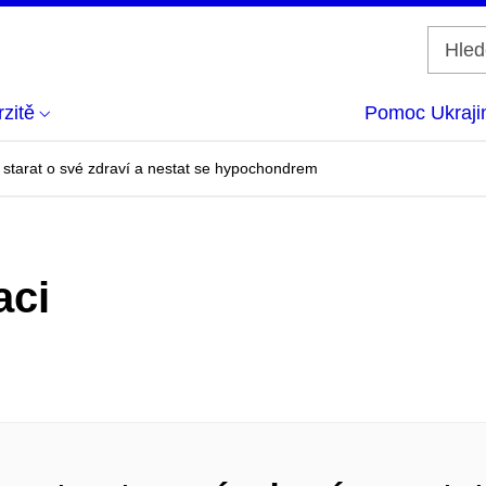
zitě
Pomoc Ukraji
e starat o své zdraví a nestat se hypochondrem
aci