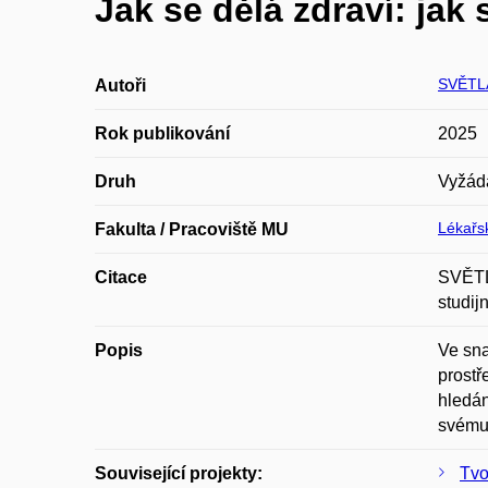
Jak se dělá zdraví: jak
SVĚTLÁ
Autoři
Rok publikování
2025
Druh
Vyžád
Lékařsk
Fakulta / Pracoviště MU
Citace
SVĚTLÁ
studij
Popis
Ve sna
prostř
hledán
svému 
Související projekty:
Tvo