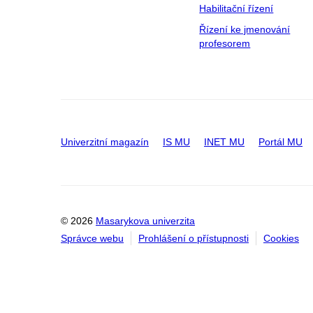
Habilitační řízení
Řízení ke jmenování
profesorem
Univerzitní magazín
IS MU
INET MU
Portál MU
© 2026
Masarykova univerzita
Správce webu
Prohlášení o přístupnosti
Cookies