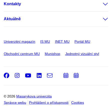
Kontakty
Aktuálně
Univerzitní magazín
IS MU
INET MU
Portál MU
Obchodní centrum MU
Munishop
Jednotný vizuální styl
Facebook
Instagram
Youtube
LinkedIn
e-
Přidat
Přidat
Email
mail
do
do
kalendáře
kalendáře
© 2026
Masarykova univerzita
Správce webu
Prohlášení o přístupnosti
Cookies