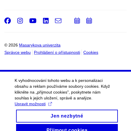
Facebook
Instagram
Youtube
LinkedIn
e-
Přidat
Přidat
Email
mail
do
do
kalendáře
kalendáře
© 2026
Masarykova univerzita
Správce webu
Prohlášení o přístupnosti
Cookies
K vyhodnocování tohoto webu a k personalizaci
obsahu a reklam používáme soubory cookies. Když
klikněte na „přijmout cookies", poskytnete nám
souhlas k jejich uložení, správě a analýze.
Upravit možnosti
Jen nezbytné
Přijmout cookies