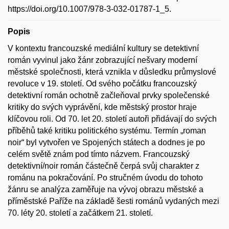
https://doi.org/10.1007/978-3-032-01787-1_5.
Popis
V kontextu francouzské mediální kultury se detektivní
román vyvinul jako žánr zobrazující nešvary moderní
městské společnosti, která vznikla v důsledku průmyslové
revoluce v 19. století. Od svého počátku francouzský
detektivní román ochotně začleňoval prvky společenské
kritiky do svých vyprávění, kde městský prostor hraje
klíčovou roli. Od 70. let 20. století autoři přidávají do svých
příběhů také kritiku politického systému. Termín „roman
noir“ byl vytvořen ve Spojených státech a dodnes je po
celém světě znám pod tímto názvem. Francouzský
detektivní/noir román částečně čerpá svůj charakter z
románu na pokračování. Po stručném úvodu do tohoto
žánru se analýza zaměřuje na vývoj obrazu městské a
příměstské Paříže na základě šesti románů vydaných mezi
70. léty 20. století a začátkem 21. století.