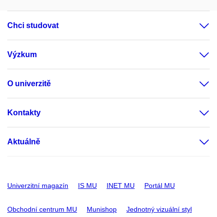
Chci studovat
Výzkum
O univerzitě
Kontakty
Aktuálně
Univerzitní magazín
IS MU
INET MU
Portál MU
Obchodní centrum MU
Munishop
Jednotný vizuální styl